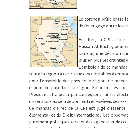
Le torchon brûle entre le
de fer engagé entre les d
En effet, la CPI a émis
Hassan Al Bachir, pour c
Darfour, une décision qu
plus en plus les craintes 
L’émission de ce mandat 
toute la région à des risques incalculables d’emb
pour l’ensemble des pays de la région. Ce manda
espoirs de paix dans la région. En outre, les con
Président et à peser par conséquent sur les élect
dissensions au sein de son parti et vis-à-vis des ex
Ce mandat d’arrêt de la CPI est jugé d’essence po
élémentaires du Droit International. Les observat
purement politiques servant des agendas et des cal