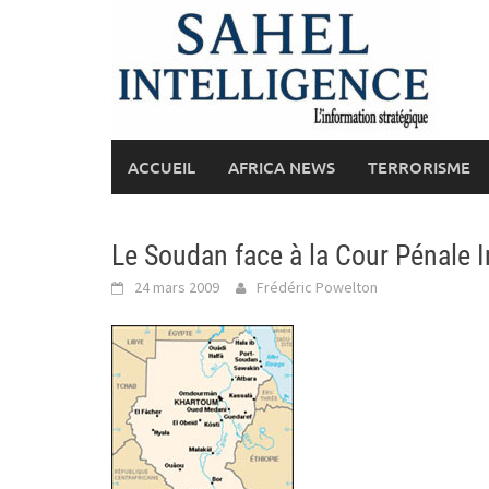
Skip
to
content
ACCUEIL
AFRICA NEWS
TERRORISME
Le Soudan face à la Cour Pénale I
24 mars 2009
Frédéric Powelton