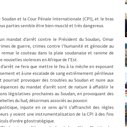
 Soudan et la Cour Pénale Internationale (CPI), et le bras
eux parties semble être bien musclé et très dangereux.
 un mandat d’arrêt contre le Président du Soudan, Omar
rimes de guerre, crimes contre l'humanité et génocide au
i remue le couteau dans la plaie soudanaise et ranime de
de nouvelles violences en Afrique de l’Est.
d’arrêt ne fera que mettre le feu à la mèche en exposant
rasement et à une escalade de sang extrêmement périlleuse
t pourrait provoquer des troubles au Soudan et nuire aux
séquences du mandat d’arrêt sont de nature à affaiblir le
ions législatives prochaines au Soudan, en provoquant des
-rebelles du Sud, désormais associés au pouvoir.
litique, injuste en ce sens qu’il s’affranchit des règles
eurs y voient une instrumentalisation de la CPI à des fins
culs d’ordre géostratégique.