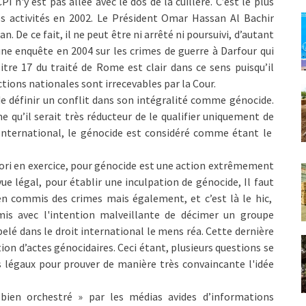
PI n'y est pas allée avec le dos de la cuillère. C’est le plus
es activités en 2002. Le Président Omar Hassan Al Bachir
. De ce fait, il ne peut être ni arrêté ni poursuivi, d’autant
une enquête en 2004 sur les crimes de guerre à Darfour qui
itre 17 du traité de Rome est clair dans ce sens puisqu’il
ictions nationales sont irrecevables par la Cour.
e de définir un conflit dans son intégralité comme génocide.
 qu’il serait très réducteur de le qualifier uniquement de
 International, le génocide est considéré comme étant le
iori en exercice, pour génocide est une action extrêmement
 vue légal, pour établir une inculpation de génocide, Il faut
en commis des crimes mais également, et c’est là le hic,
mis avec l'intention malveillante de décimer un groupe
ppelé dans le droit international le mens réa. Cette dernière
ion d’actes génocidaires. Ceci étant, plusieurs questions se
s légaux pour prouver de manière très convaincante l'idée
 bien orchestré » par les médias avides d’informations