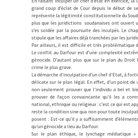
En faisant inculper un chef d’état en exercice, la C
grand coup d’éclat de Cour depuis le début de s
représente la légitimité constitutionnelle du Soudan
plus que les juridictions soudanaises ont ouvert 
s’es soldée par la poursuite des inculpés. Le chap
stipule que les affaires déjà tranchées par les jurid
Par ailleurs, il est difficile et très problématiqu
Le conflit au Darfour est d’une complexité extrême
génocide. D’autant plus que sur le plan du Droit
crime le plus grave.
La démarche d’inculpation d’un chef d'Etat, à fort
délicate sur le plan légal. En effet, d’un point de
non seulement prouver que l'individu a bel et bi
prouver de façon convaincante qu'il les a com
national, ethnique ou religieux : c'est ce qui est a
reste la condition sine qua non pour toute inculpat
posent : Est-ce qu’il y a suffisamment d’élément
qu'un génocide a lieu au Darfour.
Sur le plan éthique, le lynchage médiatique «