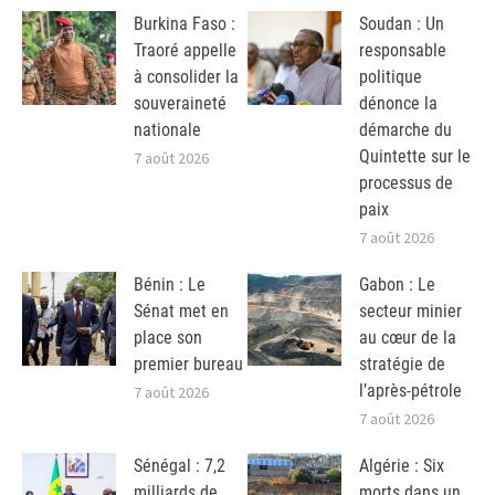
Burkina Faso :
Soudan : Un
Traoré appelle
responsable
à consolider la
politique
souveraineté
dénonce la
nationale
démarche du
Quintette sur le
7 août 2026
processus de
paix
7 août 2026
Bénin : Le
Gabon : Le
Sénat met en
secteur minier
place son
au cœur de la
premier bureau
stratégie de
l’après-pétrole
7 août 2026
7 août 2026
Sénégal : 7,2
Algérie : Six
milliards de
morts dans un