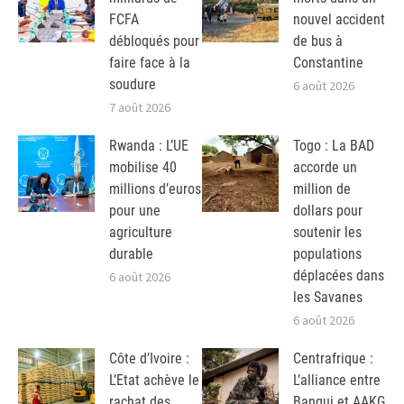
FCFA
nouvel accident
débloqués pour
de bus à
faire face à la
Constantine
soudure
6 août 2026
7 août 2026
Rwanda : L’UE
Togo : La BAD
mobilise 40
accorde un
millions d’euros
million de
pour une
dollars pour
agriculture
soutenir les
durable
populations
déplacées dans
6 août 2026
les Savanes
6 août 2026
Côte d’Ivoire :
Centrafrique :
L’Etat achève le
L’alliance entre
rachat des
Bangui et AAKG