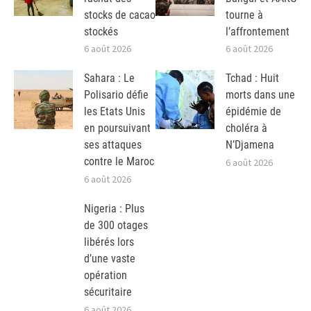
stocks de cacao
tourne à
stockés
l’affrontement
6 août 2026
6 août 2026
Sahara : Le
Tchad : Huit
Polisario défie
morts dans une
les Etats Unis
épidémie de
en poursuivant
choléra à
ses attaques
N’Djamena
contre le Maroc
6 août 2026
6 août 2026
Nigeria : Plus
de 300 otages
libérés lors
d’une vaste
opération
sécuritaire
6 août 2026