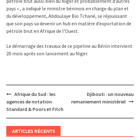
pétrole brut aussi bien du Niger et probablement d’autres
pays « , a indiqué le ministre béninois en charge du plan et
du développement, Abdoulaye Bio Tchané, se réjouissant
que son pays va devenir un hub en matière d’exportation de
pétrole brut en Afrique de l’Ouest.
Le démarrage des travaux de ce pipeline au Bénin intervient
20 mois après son lancement au Niger.
Post
Afrique du Sud : les
Djibouti : un nouveau
navigation
agences de notation
remaniement ministériel
Standard & Poors et Fitch
ARTICLES RÉCENTS