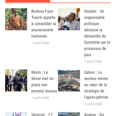
Burkina Faso :
Soudan : Un
Traoré appelle
responsable
à consolider la
politique
souveraineté
dénonce la
nationale
démarche du
Quintette sur le
7 août 2026
processus de
paix
7 août 2026
Bénin : Le
Gabon : Le
Sénat met en
secteur minier
place son
au cœur de la
premier bureau
stratégie de
l’après-pétrole
7 août 2026
7 août 2026
Sénégal : 7,2
Algérie : Six