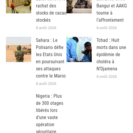
rachat des
Bangui et AAKG
stocks de cacao
tourne à
stockés
l’affrontement
6 août 2026
6 août 2026
Sahara : Le
Tchad : Huit
Polisario défie
morts dans une
les Etats Unis
épidémie de
en poursuivant
choléra à
ses attaques
N’Djamena
contre le Maroc
6 août 2026
6 août 2026
Nigeria : Plus
de 300 otages
libérés lors
d’une vaste
opération
sécuritaire