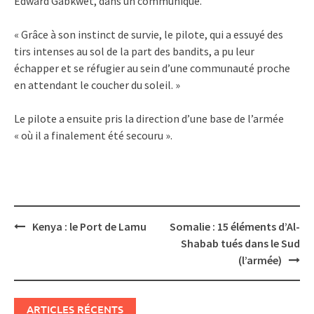
Edward Gabkwet, dans un communiqué.
« Grâce à son instinct de survie, le pilote, qui a essuyé des
tirs intenses au sol de la part des bandits, a pu leur
échapper et se réfugier au sein d’une communauté proche
en attendant le coucher du soleil. »
Le pilote a ensuite pris la direction d’une base de l’armée
« où il a finalement été secouru ».
Post
Kenya : le Port de Lamu
Somalie : 15 éléments d’Al-
navigation
Shabab tués dans le Sud
(l’armée)
ARTICLES RÉCENTS