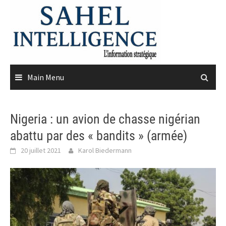
Skip
to
content
Main Menu
Nigeria : un avion de chasse nigérian
abattu par des « bandits » (armée)
20 juillet 2021
Karol Biedermann