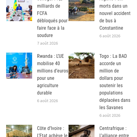
milliards de
morts dans un
FCFA
nouvel accident
débloqués pour
de bus à
faire face à la
Constantine
soudure
6 août 2026
7 août 2026
Rwanda : L’UE
Togo : La BAD
mobilise 40
accorde un
millions d’euros
million de
pour une
dollars pour
agriculture
soutenir les
durable
populations
déplacées dans
6 août 2026
les Savanes
6 août 2026
Côte d’Ivoire :
Centrafrique :
L’Etat achève le
L’alliance entre