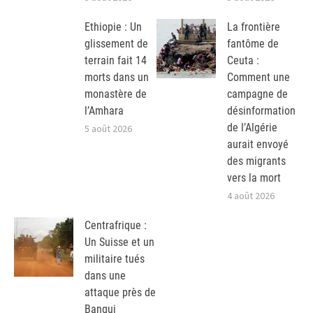
Ethiopie : Un
La frontière
glissement de
fantôme de
terrain fait 14
Ceuta :
morts dans un
Comment une
monastère de
campagne de
l’Amhara
désinformation
de l’Algérie
5 août 2026
aurait envoyé
des migrants
vers la mort
4 août 2026
Centrafrique :
Un Suisse et un
militaire tués
dans une
attaque près de
Bangui