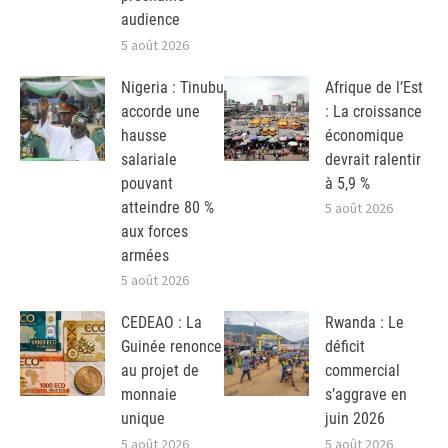
audience
5 août 2026
Nigeria : Tinubu
Afrique de l’Est
accorde une
: La croissance
hausse
économique
salariale
devrait ralentir
pouvant
à 5,9 %
atteindre 80 %
5 août 2026
aux forces
armées
5 août 2026
CEDEAO : La
Rwanda : Le
Guinée renonce
déficit
au projet de
commercial
monnaie
s’aggrave en
unique
juin 2026
5 août 2026
5 août 2026