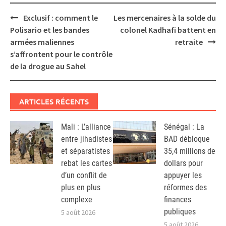
Post
Exclusif : comment le
Les mercenaires à la solde du
navigation
Polisario et les bandes
colonel Kadhafi battent en
armées maliennes
retraite
s’affrontent pour le contrôle
de la drogue au Sahel
ARTICLES RÉCENTS
Mali : L’alliance
Sénégal : La
entre jihadistes
BAD débloque
et séparatistes
35,4 millions de
rebat les cartes
dollars pour
d’un conflit de
appuyer les
plus en plus
réformes des
complexe
finances
publiques
5 août 2026
5 août 2026