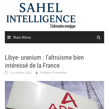
Skip
to
content
Main Menu
Libye- uranium : l’altruisme bien
intéressé de la France
5 octobre 2011
Frédéric Powelton