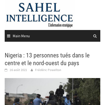
Skip
to
content
Main Menu
Nigeria : 13 personnes tués dans le
centre et le nord-ouest du pays
16 août 2021
Frédéric Powelton