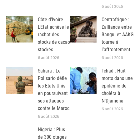
6 août 2026
Côte d’Ivoire :
Centrafrique :
L’Etat achève le
L’alliance entre
rachat des
Bangui et AAKG
stocks de cacao
tourne à
stockés
l’affrontement
6 août 2026
6 août 2026
Sahara : Le
Tchad : Huit
Polisario défie
morts dans une
les Etats Unis
épidémie de
en poursuivant
choléra à
ses attaques
N’Djamena
contre le Maroc
6 août 2026
6 août 2026
Nigeria : Plus
de 300 otages