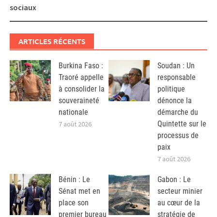
sociaux
ARTICLES RÉCENTS
Burkina Faso :
Soudan : Un
Traoré appelle
responsable
à consolider la
politique
souveraineté
dénonce la
nationale
démarche du
Quintette sur le
7 août 2026
processus de
paix
7 août 2026
Bénin : Le
Gabon : Le
Sénat met en
secteur minier
place son
au cœur de la
premier bureau
stratégie de