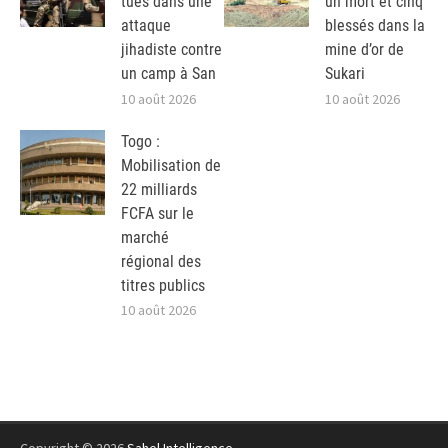
tués dans une
un mort et cinq
attaque
blessés dans la
jihadiste contre
mine d’or de
un camp à San
Sukari
10 août 2026
10 août 2026
Togo :
Mobilisation de
22 milliards
FCFA sur le
marché
régional des
titres publics
10 août 2026