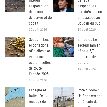
interdit
Canada
l’exportation
suspend les
des concentrés
activités de son
de cuivre et de
ambassade au
cobalt
Soudan du Sud
10 août 2026
10 août 2026
Soudan : Les
Ethiopie : Le
exportations
secteur minier
officielles d’or
génère 5,7
en six mois
milliards de
égalent celles
dollars
de toute
10 août 2026
l’année 2025
10 août 2026
Espagne et
Côte d’Ivoire :
Italie : Deux
Un financement
réseaux de
américain de