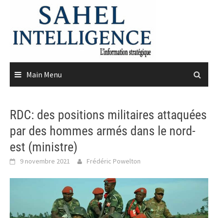
Skip
to
content
Main Menu
RDC: des positions militaires attaquées
par des hommes armés dans le nord-
est (ministre)
9 novembre 2021
Frédéric Powelton