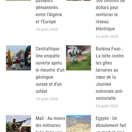
passeurs
300 millions de
démantelés
dollars pour
entre l’Algérie
renforcer le
et l’Europe
réseau
électrique
10 août 2026
10 août 2026
Centrafrique :
Burkina Faso :
Une enquête
La lutte contre
ouverte après
les gîtes
le meurtre d’un
larvaires au
géologue
cœur de la
suisse et d’un
Journée
soldat
nationale anti-
vectorielle
10 août 2026
10 août 2026
Mali : Au moins
Egypte : Un
dix militaires
éboulement fait