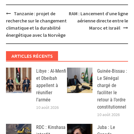
Post
Tanzanie : projet de
RAM : Lancement d’une ligne
navigation
recherche sur le changement
aérienne directe entre le
climatique et la durabilité
Maroc et Israël
énergétique avec la Norvège
ARTICLES RÉCENTS
Libye : Al-Menfi
Guinée-Bissau :
et Dbeibah
Le Sénégal
appellent à
chargé de
réunifier
faciliter le
l’armée
retour à l’ordre
constitutionnel
10 août 2026
10 août 2026
RDC : Kinshasa
Juba : Le