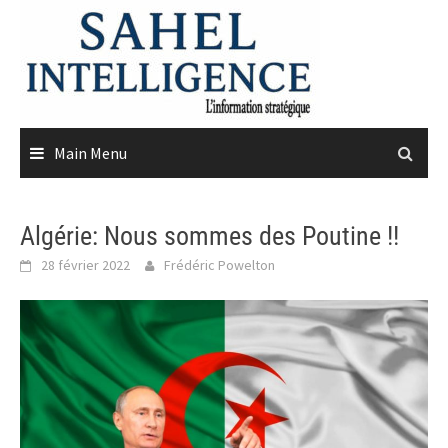
Skip
to
content
Main Menu
Algérie: Nous sommes des Poutine !!
28 février 2022
Frédéric Powelton