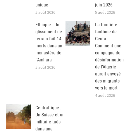
unique
juin 2026
5 août 2026
5 août 2026
Ethiopie : Un
La frontière
glissement de
fantôme de
terrain fait 14
Ceuta :
morts dans un
Comment une
monastère de
campagne de
l’Amhara
désinformation
de l’Algérie
5 août 2026
aurait envoyé
des migrants
vers la mort
4 août 2026
Centrafrique :
Un Suisse et un
militaire tués
dans une