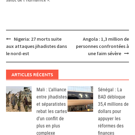
Post
Nigeria: 27 morts suite
Angola : 1,3 million de
navigation
aux attaques jihadistes dans
personnes confrontées à
le nord-est
une faim sévère
ARTICLES RÉCENTS
Mali : L’alliance
Sénégal : La
entre jihadistes
BAD débloque
et séparatistes
35,4 millions de
rebat les cartes
dollars pour
d’un conflit de
appuyer les
plus en plus
réformes des
complexe
finances