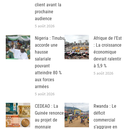
client avant la
prochaine
audience
5 août 2026
Nigeria : Tinubu
Afrique de l’Est
accorde une
: La croissance
hausse
économique
salariale
devrait ralentir
pouvant
à 5,9 %
atteindre 80 %
5 août 2026
aux forces
armées
5 août 2026
CEDEAO : La
Rwanda : Le
Guinée renonce
déficit
au projet de
commercial
monnaie
s’aggrave en