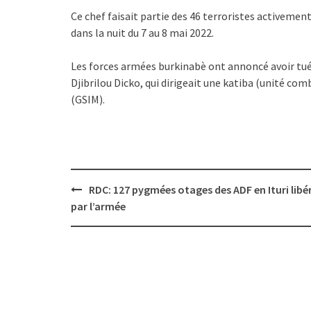
Ce chef faisait partie des 46 terroristes activemen
dans la nuit du 7 au 8 mai 2022.
Les forces armées burkinabè ont annoncé avoir tué 
Djibrilou Dicko, qui dirigeait une katiba (unité c
(GSIM).
Post
RDC: 127 pygmées otages des ADF en Ituri libé
navigation
par l’armée