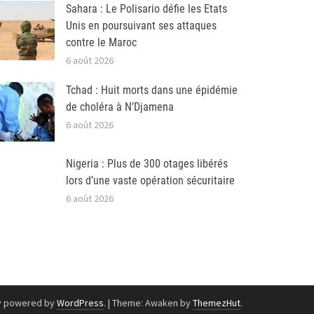
Sahara : Le Polisario défie les Etats
Unis en poursuivant ses attaques
contre le Maroc
6 août 2026
Tchad : Huit morts dans une épidémie
de choléra à N’Djamena
6 août 2026
Nigeria : Plus de 300 otages libérés
lors d’une vaste opération sécuritaire
6 août 2026
y powered by
WordPress
.
|
Theme: Awaken by
ThemezHut
.