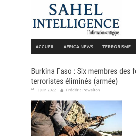
Skip
to
content
ACCUEIL
AFRICA NEWS
TERRORISME
Burkina Faso : Six membres des fo
terroristes éliminés (armée)
3 juin 2022
Frédéric Powelton