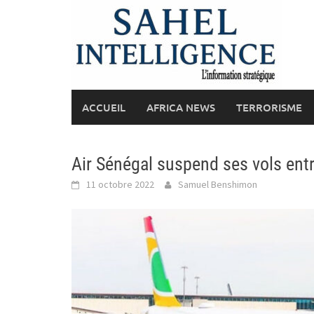
Skip
to
content
ACCUEIL
AFRICA NEWS
TERRORISME
Air Sénégal suspend ses vols ent
11 octobre 2022
Samuel Benshimon