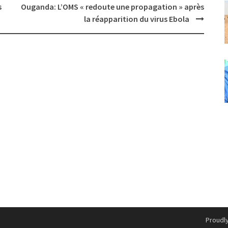
s
Ouganda: L’OMS « redoute une propagation » après
la réapparition du virus Ebola
Proudl