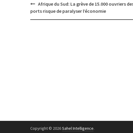
Post
Afrique du Sud: La grève de 15.000 ouvriers de
navigation
ports risque de paralyser l’économie
Copyright © 2026
Sahel Intelligence
.