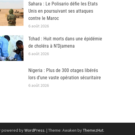
Sahara : Le Polisario défie les Etats
Unis en poursuivant ses attaques
contre le Maroc
6 août 2026
Tchad : Huit morts dans une épidémie
de choléra à N’Djamena
6 août 2026
Nigeria : Plus de 300 otages libérés
lors d’une vaste opération sécuritaire
6 août 2026
y powered by
WordPress
.
|
Theme: Awaken by
ThemezHut
.