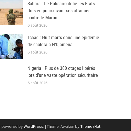
Sahara : Le Polisario défie les Etats
Unis en poursuivant ses attaques
contre le Maroc
6 août 2026
Tchad : Huit morts dans une épidémie
de choléra à N’Djamena
6 août 2026
Nigeria : Plus de 300 otages libérés
lors d’une vaste opération sécuritaire
6 août 2026
y powered by
WordPress
.
|
Theme: Awaken by
ThemezHut
.