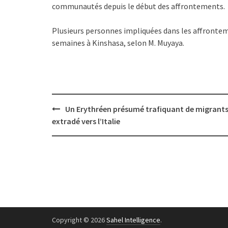
communautés depuis le début des affrontements.
Plusieurs personnes impliquées dans les affrontem
semaines à Kinshasa, selon M. Muyaya.
Post
Un Erythréen présumé trafiquant de migrant
navigation
extradé vers l’Italie
Copyright © 2026
Sahel Intelligence
.