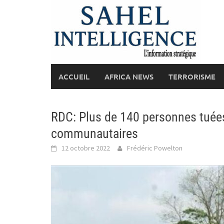
Skip
to
content
ACCUEIL
AFRICA NEWS
TERRORISME
RDC: Plus de 140 personnes tuées
communautaires
12 octobre 2022
Frédéric Powelton