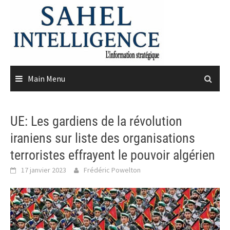
Skip
to
content
Main Menu
UE: Les gardiens de la révolution
iraniens sur liste des organisations
terroristes effrayent le pouvoir algérien
17 janvier 2023
Frédéric Powelton