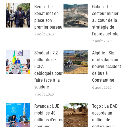
Bénin : Le
Gabon : Le
Sénat met en
secteur minier
place son
au cœur de la
premier bureau
stratégie de
l’après-pétrole
7 août 2026
7 août 2026
Sénégal : 7,2
Algérie : Six
milliards de
morts dans un
FCFA
nouvel accident
débloqués pour
de bus à
faire face à la
Constantine
soudure
6 août 2026
7 août 2026
Rwanda : L’UE
Togo : La BAD
mobilise 40
accorde un
millions d’euros
million de
pour une
dollars pour