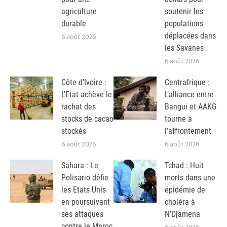
agriculture
soutenir les
durable
populations
déplacées dans
6 août 2026
les Savanes
6 août 2026
Côte d’Ivoire :
Centrafrique :
L’Etat achève le
L’alliance entre
rachat des
Bangui et AAKG
stocks de cacao
tourne à
stockés
l’affrontement
6 août 2026
6 août 2026
Sahara : Le
Tchad : Huit
Polisario défie
morts dans une
les Etats Unis
épidémie de
en poursuivant
choléra à
ses attaques
N’Djamena
contre le Maroc
6 août 2026