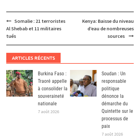
Post
Somalie : 21 terroristes
Kenya: Baisse du niveau
navigation
Al Shebab et 11 militaires
d’eau de nombreuses
tués
sources
ARTICLES RÉCENTS
Burkina Faso :
Soudan : Un
Traoré appelle
responsable
à consolider la
politique
souveraineté
dénonce la
nationale
démarche du
Quintette sur le
7 août 2026
processus de
paix
7 août 2026