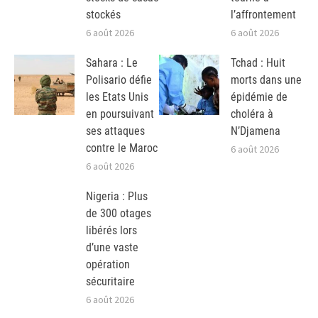
stockés
l’affrontement
6 août 2026
6 août 2026
Sahara : Le
Tchad : Huit
Polisario défie
morts dans une
les Etats Unis
épidémie de
en poursuivant
choléra à
ses attaques
N’Djamena
contre le Maroc
6 août 2026
6 août 2026
Nigeria : Plus
de 300 otages
libérés lors
d’une vaste
opération
sécuritaire
6 août 2026