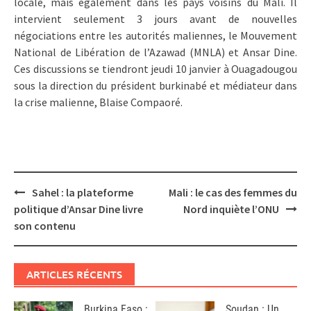
locale, mais également dans les pays voisins du Mali. Il
intervient seulement 3 jours avant de nouvelles
négociations entre les autorités maliennes, le Mouvement
National de Libération de l’Azawad (MNLA) et Ansar Dine.
Ces discussions se tiendront jeudi 10 janvier à Ouagadougou
sous la direction du président burkinabé et médiateur dans
la crise malienne, Blaise Compaoré.
Post
Sahel : la plateforme
Mali : le cas des femmes du
navigation
politique d’Ansar Dine livre
Nord inquiète l’ONU
son contenu
ARTICLES RÉCENTS
Burkina Faso :
Soudan : Un