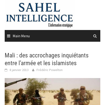
Skip
to
content
Main Menu
Mali : des accrochages inquiétants
entre l’armée et les islamistes
8 janvier 2013
Frédéric Powelton