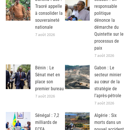
Traoré appelle
responsable
à consolider la
politique
souveraineté
dénonce la
nationale
démarche du
Quintette sur le
7 août 2026
processus de
paix
7 août 2026
Bénin : Le
Gabon : Le
Sénat met en
secteur minier
place son
au cœur de la
premier bureau
stratégie de
l’après-pétrole
7 août 2026
7 août 2026
Sénégal : 7,2
Algérie : Six
milliards de
morts dans un
FCFA
nouvel accident