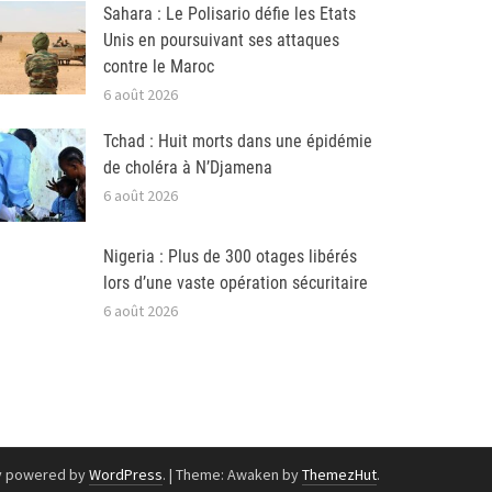
Sahara : Le Polisario défie les Etats
Unis en poursuivant ses attaques
contre le Maroc
6 août 2026
Tchad : Huit morts dans une épidémie
de choléra à N’Djamena
6 août 2026
Nigeria : Plus de 300 otages libérés
lors d’une vaste opération sécuritaire
6 août 2026
y powered by
WordPress
.
|
Theme: Awaken by
ThemezHut
.