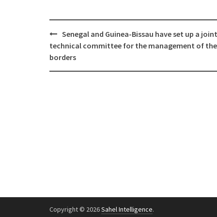
Post
Senegal and Guinea-Bissau have set up a join
navigation
technical committee for the management of the
borders
Copyright © 2026
Sahel Intelligence
.