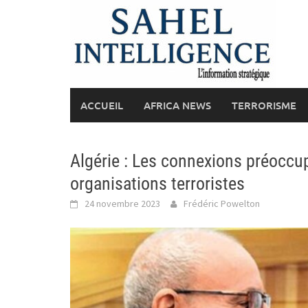
Skip
to
content
ACCUEIL
AFRICA NEWS
TERRORISME
Algérie : Les connexions préoccu
organisations terroristes
24 novembre 2023
Frédéric Powelton