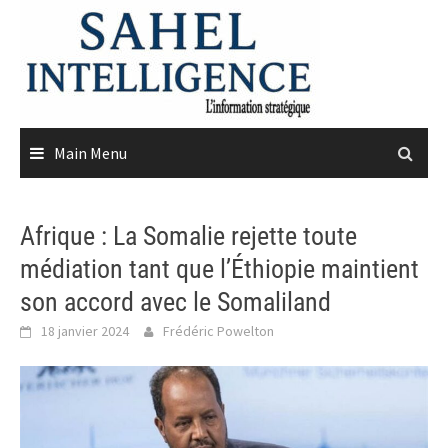
Skip
to
content
Main Menu
Afrique : La Somalie rejette toute
médiation tant que l’Éthiopie maintient
son accord avec le Somaliland
18 janvier 2024
Frédéric Powelton