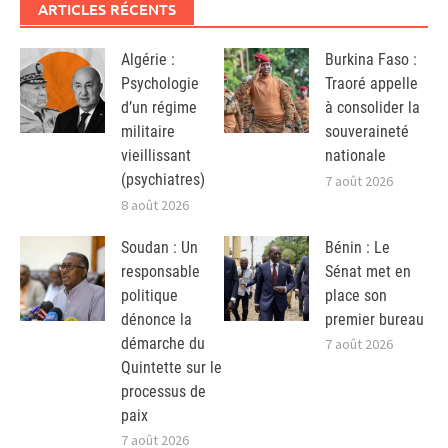
ARTICLES RÉCENTS
Algérie :
Burkina Faso :
Psychologie
Traoré appelle
d’un régime
à consolider la
militaire
souveraineté
vieillissant
nationale
(psychiatres)
7 août 2026
8 août 2026
Soudan : Un
Bénin : Le
responsable
Sénat met en
politique
place son
dénonce la
premier bureau
démarche du
7 août 2026
Quintette sur le
processus de
paix
7 août 2026