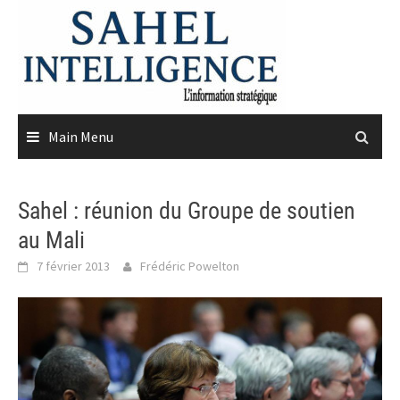
Skip
to
content
Main Menu
Sahel : réunion du Groupe de soutien
au Mali
7 février 2013
Frédéric Powelton