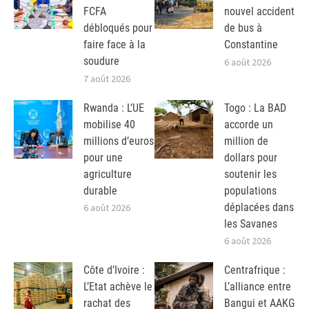
FCFA
nouvel accident
débloqués pour
de bus à
faire face à la
Constantine
soudure
6 août 2026
7 août 2026
Rwanda : L’UE
Togo : La BAD
mobilise 40
accorde un
millions d’euros
million de
pour une
dollars pour
agriculture
soutenir les
durable
populations
déplacées dans
6 août 2026
les Savanes
6 août 2026
Côte d’Ivoire :
Centrafrique :
L’Etat achève le
L’alliance entre
rachat des
Bangui et AAKG