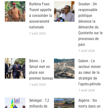
Burkina Faso :
Soudan : Un
Traoré appelle
responsable
à consolider la
politique
souveraineté
dénonce la
nationale
démarche du
Quintette sur le
7 août 2026
processus de
paix
7 août 2026
Bénin : Le
Gabon : Le
Sénat met en
secteur minier
place son
au cœur de la
premier bureau
stratégie de
l’après-pétrole
7 août 2026
7 août 2026
Sénégal : 7,2
Algérie : Six
milliards de
morts dans un