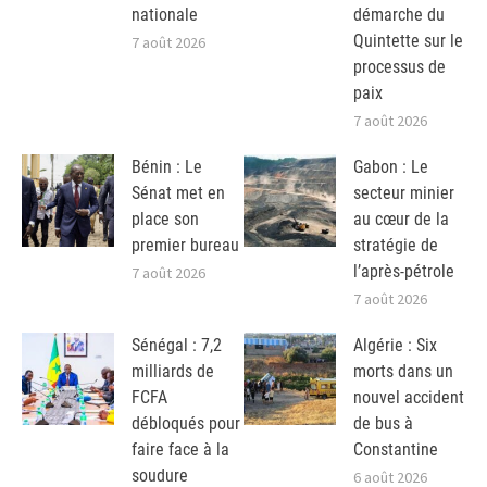
nationale
démarche du
Quintette sur le
7 août 2026
processus de
paix
7 août 2026
Bénin : Le
Gabon : Le
Sénat met en
secteur minier
place son
au cœur de la
premier bureau
stratégie de
l’après-pétrole
7 août 2026
7 août 2026
Sénégal : 7,2
Algérie : Six
milliards de
morts dans un
FCFA
nouvel accident
débloqués pour
de bus à
faire face à la
Constantine
soudure
6 août 2026