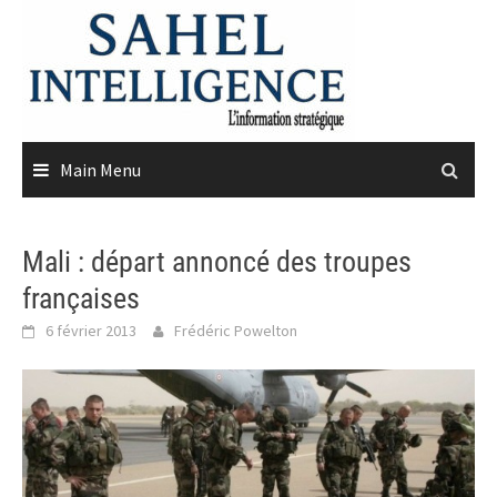
Skip
to
content
Main Menu
Mali : départ annoncé des troupes
françaises
6 février 2013
Frédéric Powelton