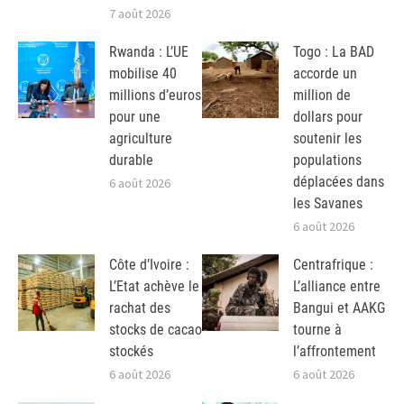
7 août 2026
Rwanda : L’UE
Togo : La BAD
mobilise 40
accorde un
millions d’euros
million de
pour une
dollars pour
agriculture
soutenir les
durable
populations
déplacées dans
6 août 2026
les Savanes
6 août 2026
Côte d’Ivoire :
Centrafrique :
L’Etat achève le
L’alliance entre
rachat des
Bangui et AAKG
stocks de cacao
tourne à
stockés
l’affrontement
6 août 2026
6 août 2026