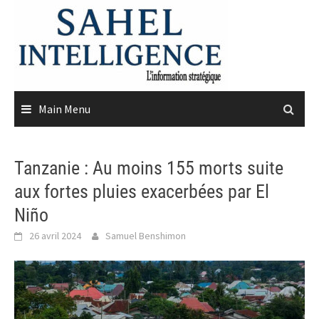
Skip
to
content
Main Menu
Tanzanie : Au moins 155 morts suite
aux fortes pluies exacerbées par El
Niño
26 avril 2024
Samuel Benshimon