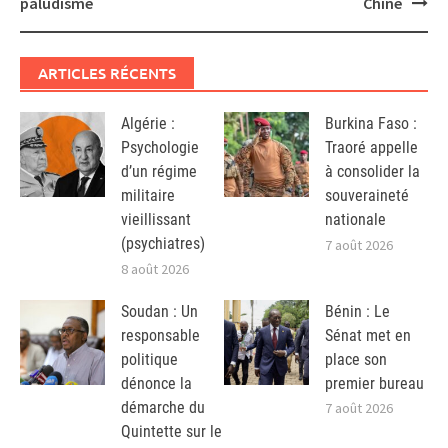
paludisme
Chine
ARTICLES RÉCENTS
Algérie :
Burkina Faso :
Psychologie
Traoré appelle
d’un régime
à consolider la
militaire
souveraineté
vieillissant
nationale
(psychiatres)
7 août 2026
8 août 2026
Soudan : Un
Bénin : Le
responsable
Sénat met en
politique
place son
dénonce la
premier bureau
démarche du
7 août 2026
Quintette sur le