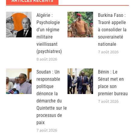
ARTICLES RÉCENTS
Algérie :
Burkina Faso :
Psychologie
Traoré appelle
d’un régime
à consolider la
militaire
souveraineté
vieillissant
nationale
(psychiatres)
7 août 2026
8 août 2026
Soudan : Un
Bénin : Le
responsable
Sénat met en
politique
place son
dénonce la
premier bureau
démarche du
7 août 2026
Quintette sur le
processus de
paix
7 août 2026