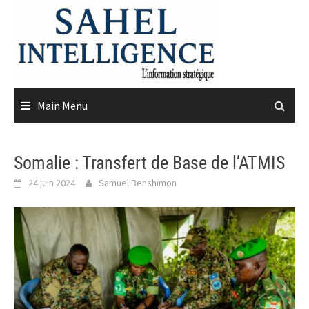
Skip
to
content
Main Menu
Somalie : Transfert de Base de l’ATMIS
24 juin 2024
Samuel Benshimon