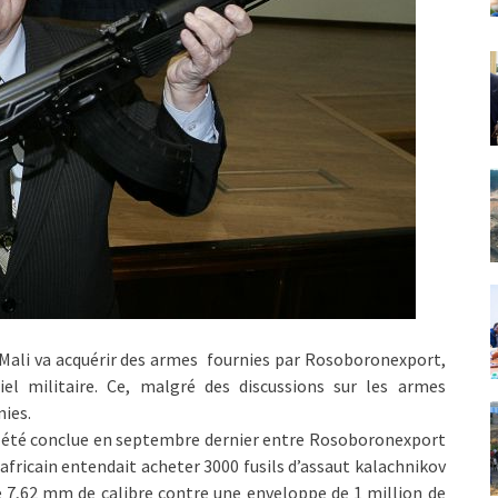
Mali va acquérir des armes fournies par Rosoboronexport,
iel militaire. Ce, malgré des discussions sur les armes
nies.
e a été conclue en septembre dernier entre Rosoboronexport
-africain entendait acheter 3000 fusils d’assaut kalachnikov
de 7,62 mm de calibre contre une enveloppe de 1 million de