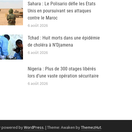
Sahara : Le Polisario défie les Etats
Unis en poursuivant ses attaques
contre le Maroc
6 août 2026
Tchad : Huit morts dans une épidémie
de choléra à N’Djamena
6 août 2026
Nigeria : Plus de 300 otages libérés
lors d’une vaste opération sécuritaire
6 août 2026
y powered by
WordPress
.
|
Theme: Awaken by
ThemezHut
.