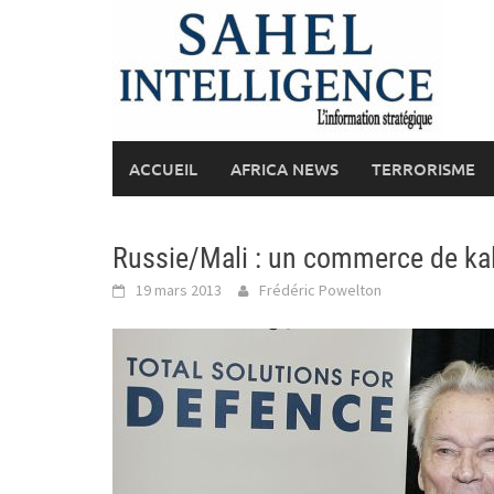
Skip
to
content
ACCUEIL
AFRICA NEWS
TERRORISME
Russie/Mali : un commerce de ka
19 mars 2013
Frédéric Powelton