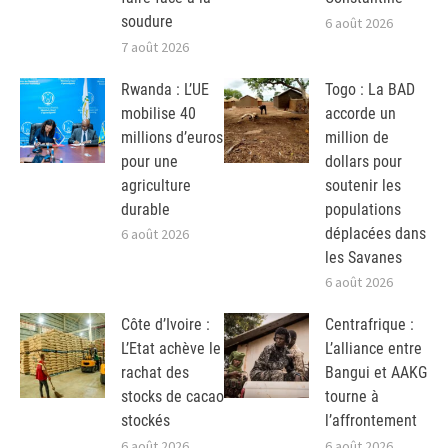
soudure
6 août 2026
7 août 2026
Rwanda : L’UE
Togo : La BAD
mobilise 40
accorde un
millions d’euros
million de
pour une
dollars pour
agriculture
soutenir les
durable
populations
déplacées dans
6 août 2026
les Savanes
6 août 2026
Côte d’Ivoire :
Centrafrique :
L’Etat achève le
L’alliance entre
rachat des
Bangui et AAKG
stocks de cacao
tourne à
stockés
l’affrontement
6 août 2026
6 août 2026