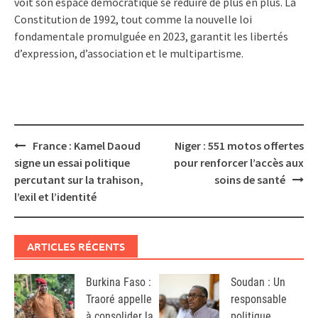
voit son espace démocratique se réduire de plus en plus. La
Constitution de 1992, tout comme la nouvelle loi
fondamentale promulguée en 2023, garantit les libertés
d’expression, d’association et le multipartisme.
Post
France : Kamel Daoud
Niger : 551 motos offertes
navigation
signe un essai politique
pour renforcer l’accès aux
percutant sur la trahison,
soins de santé
l’exil et l’identité
ARTICLES RÉCENTS
Burkina Faso :
Soudan : Un
Traoré appelle
responsable
à consolider la
politique