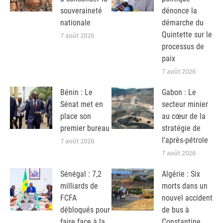
souveraineté
dénonce la
nationale
démarche du
Quintette sur le
7 août 2026
processus de
paix
7 août 2026
Bénin : Le
Gabon : Le
Sénat met en
secteur minier
place son
au cœur de la
premier bureau
stratégie de
l’après-pétrole
7 août 2026
7 août 2026
Sénégal : 7,2
Algérie : Six
milliards de
morts dans un
FCFA
nouvel accident
débloqués pour
de bus à
faire face à la
Constantine