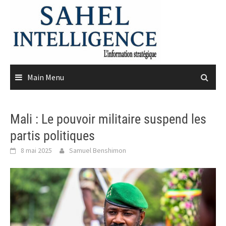
Skip
to
content
Main Menu
Mali : Le pouvoir militaire suspend les
partis politiques
8 mai 2025
Samuel Benshimon