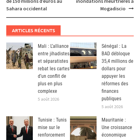
de 150 millions d’euros au
inondations meurtrières à
Sahara occidental
Mogadiscio
ARTICLES RÉCENTS
Mali : L’alliance
Sénégal : La
entre jihadistes
BAD débloque
et séparatistes
35,4 millions de
rebat les cartes
dollars pour
d’un conflit de
appuyer les
plus en plus
réformes des
complexe
finances
publiques
5 août 2026
5 août 2026
Tunisie : Tunis
Mauritanie :
mise sur le
Une croissance
renforcement
économique