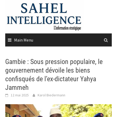
Skip
to
content
Main Menu
Gambie : Sous pression populaire, le
gouvernement dévoile les biens
confisqués de l’ex-dictateur Yahya
Jammeh
12 mai 2025
Karol Biedermann