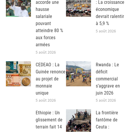
accorde une
: La croissance
hausse
économique
salariale
devrait ralentir
pouvant
à 5,9 %
atteindre 80 %
5 août 2026
aux forces
armées
5 août 2026
CEDEAO : La
Rwanda : Le
Guinée renonce
déficit
au projet de
commercial
monnaie
s’aggrave en
unique
juin 2026
5 août 2026
5 août 2026
Ethiopie : Un
La frontière
glissement de
fantôme de
terrain fait 14
Ceuta :