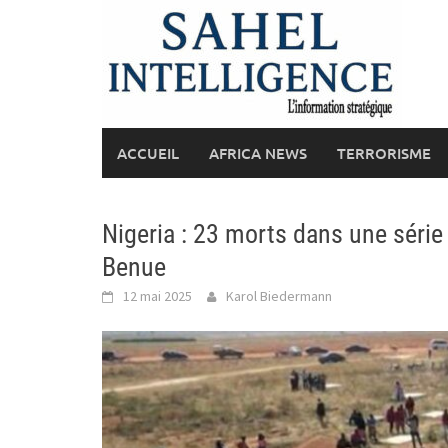
Skip
to
content
ACCUEIL
AFRICA NEWS
TERRORISME
Nigeria : 23 morts dans une série
Benue
12 mai 2025
Karol Biedermann