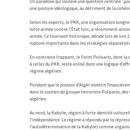
Un paradoxe qui soulève une question centrale : jusq
une posture idéologique, au détriment de la cohés
Selon les experts, le PKK, une organisation long
lutte armée contre l’État turc, a récemment annonc
armée. Ce tournant historique, décidé lors de son
rupture importante dans les stratégies séparatiste
En contraste frappant, le Front Polisario, dont l
à celles du PKK, reste enlisé dans une logique d’a
régime algérien.
Pendant que le pouvoir d’Alger investit financiè
dans le soutien du groupe terroriste Polisario, des
algérien.
Au nord, la Kabylie, région à forte identité culture
l’indépendance. Le régime a répondu par la répres
l’autodétermination de la Kabylie) comme organisati