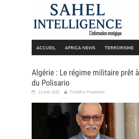
Skip
to
content
ACCUEIL
AFRICA NEWS
TERRORISME
Algérie : Le régime militaire prêt 
du Polisario
12 mai 2025
Frédéric Powelton