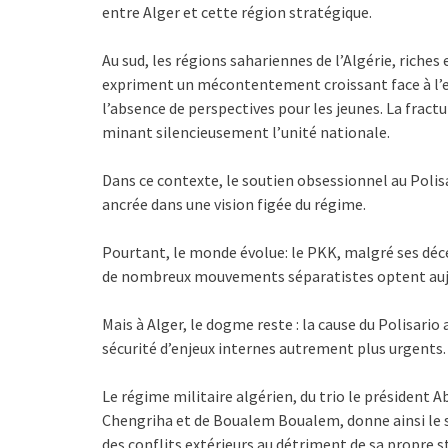
entre Alger et cette région stratégique.
Au sud, les régions sahariennes de l’Algérie, rich
expriment un mécontentement croissant face à l’ex
l’absence de perspectives pour les jeunes. La fractu
minant silencieusement l’unité nationale.
Dans ce contexte, le soutien obsessionnel au Polis
ancrée dans une vision figée du régime.
Pourtant, le monde évolue: le PKK, malgré ses décenn
de nombreux mouvements séparatistes optent aujour
Mais à Alger, le dogme reste : la cause du Polisario
sécurité d’enjeux internes autrement plus urgents.
Le régime militaire algérien, du trio le président 
Chengriha et de Boualem Boualem, donne ainsi le si
des conflits extérieurs au détriment de sa propre st