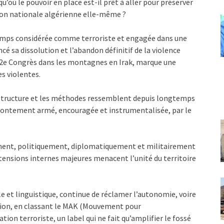
u’où le pouvoir en place est-il prêt à aller pour préserver
ion nationale algérienne elle-même ?
temps considérée comme terroriste et engagée dans une
é sa dissolution et l’abandon définitif de la violence
 12e Congrès dans les montagnes en Irak, marque une
s violentes.
a structure et les méthodes ressemblent depuis longtemps
ffrontement armé, encouragée et instrumentalisée, par le
rement, politiquement, diplomatiquement et militairement
 tensions internes majeures menacent l’unité du territoire
lle et linguistique, continue de réclamer l’autonomie, voire
sion, en classant le MAK (Mouvement pour
on terroriste, un label qui ne fait qu’amplifier le fossé