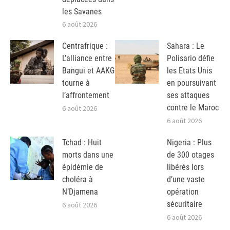
les Savanes
6 août 2026
Centrafrique :
Sahara : Le
L’alliance entre
Polisario défie
Bangui et AAKG
les Etats Unis
tourne à
en poursuivant
l’affrontement
ses attaques
contre le Maroc
6 août 2026
6 août 2026
Tchad : Huit
Nigeria : Plus
morts dans une
de 300 otages
épidémie de
libérés lors
choléra à
d’une vaste
N’Djamena
opération
sécuritaire
6 août 2026
6 août 2026