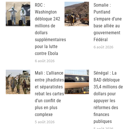
RDC :
Somalie :
Washington
Puntland
débloque 242
s’empare d’une
millions de
base alliée au
dollars
gouvernement
supplémentaires
Fédéral
pour la lutte
6 août 2026
contre Ebola
6 août 2026
Mali : L’alliance
Sénégal : La
entre jihadistes
BAD débloque
et séparatistes
35,4 millions de
rebat les cartes
dollars pour
d’un conflit de
appuyer les
plus en plus
réformes des
complexe
finances
publiques
5 août 2026
5 août 2026