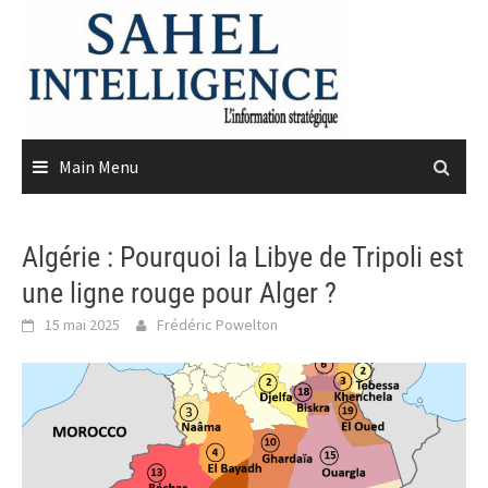
Skip
to
content
Main Menu
Algérie : Pourquoi la Libye de Tripoli est
une ligne rouge pour Alger ?
15 mai 2025
Frédéric Powelton