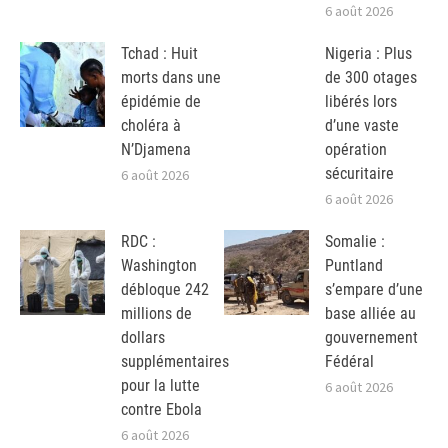
6 août 2026
Tchad : Huit
Nigeria : Plus
morts dans une
de 300 otages
épidémie de
libérés lors
choléra à
d’une vaste
N’Djamena
opération
sécuritaire
6 août 2026
6 août 2026
RDC :
Somalie :
Washington
Puntland
débloque 242
s’empare d’une
millions de
base alliée au
dollars
gouvernement
supplémentaires
Fédéral
pour la lutte
6 août 2026
contre Ebola
6 août 2026