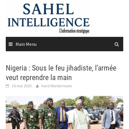
Skip
to
content
Main Menu
Nigeria : Sous le feu jihadiste, l’armée
veut reprendre la main
16 mai 2025
Karol Biedermann