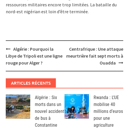
ressources militaires encore trop limitées. La bataille du
nord-est nigérian est loin d’être terminée.
Post
Algérie : Pourquoi la
Centrafrique : Une attaque
navigation
Libye de Tripoli est une ligne
meurtrière fait sept morts à
rouge pour Alger ?
Ouadda
ARTICLES RÉCENTS
Algérie : Six
Rwanda : L’UE
morts dans un
mobilise 40
nouvel accident
millions d’euros
de bus à
pour une
Constantine
agriculture