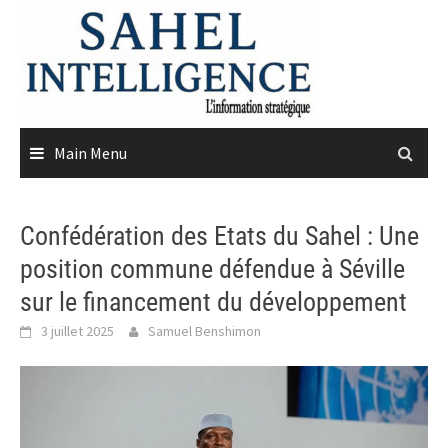
Skip
to
content
Main Menu
Confédération des Etats du Sahel : Une
position commune défendue à Séville
sur le financement du développement
3 juillet 2025
Samuel Benshimon