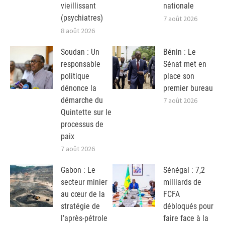
vieillissant
nationale
(psychiatres)
7 août 2026
8 août 2026
Soudan : Un
Bénin : Le
responsable
Sénat met en
politique
place son
dénonce la
premier bureau
démarche du
7 août 2026
Quintette sur le
processus de
paix
7 août 2026
Gabon : Le
Sénégal : 7,2
secteur minier
milliards de
au cœur de la
FCFA
stratégie de
débloqués pour
l’après-pétrole
faire face à la