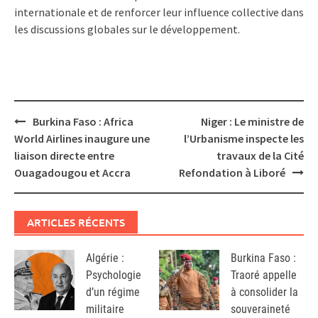
internationale et de renforcer leur influence collective dans
les discussions globales sur le développement.
Post
Burkina Faso : Africa
Niger : Le ministre de
navigation
World Airlines inaugure une
l’Urbanisme inspecte les
liaison directe entre
travaux de la Cité
Ouagadougou et Accra
Refondation à Liboré
ARTICLES RÉCENTS
Algérie :
Burkina Faso :
Psychologie
Traoré appelle
d’un régime
à consolider la
militaire
souveraineté