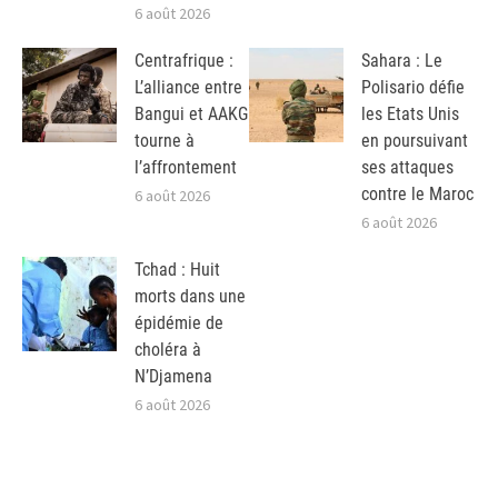
6 août 2026
Centrafrique :
Sahara : Le
L’alliance entre
Polisario défie
Bangui et AAKG
les Etats Unis
tourne à
en poursuivant
l’affrontement
ses attaques
contre le Maroc
6 août 2026
6 août 2026
Tchad : Huit
morts dans une
épidémie de
choléra à
N’Djamena
6 août 2026