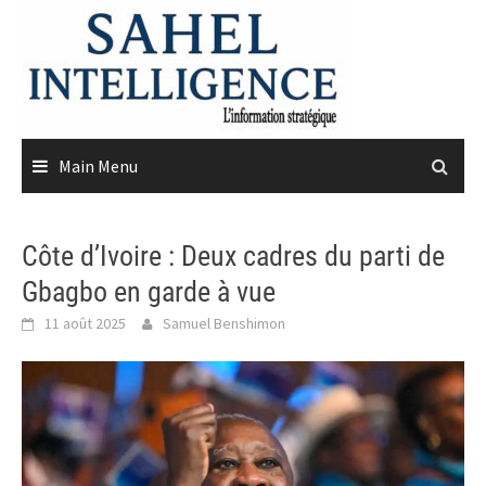
Skip
to
content
Main Menu
Côte d’Ivoire : Deux cadres du parti de
Gbagbo en garde à vue
11 août 2025
Samuel Benshimon