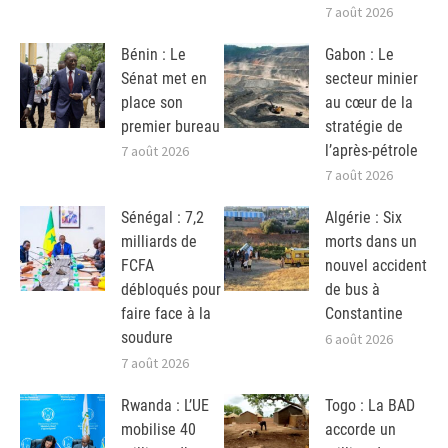
7 août 2026
Bénin : Le
Gabon : Le
Sénat met en
secteur minier
place son
au cœur de la
premier bureau
stratégie de
l’après-pétrole
7 août 2026
7 août 2026
Sénégal : 7,2
Algérie : Six
milliards de
morts dans un
FCFA
nouvel accident
débloqués pour
de bus à
faire face à la
Constantine
soudure
6 août 2026
7 août 2026
Rwanda : L’UE
Togo : La BAD
mobilise 40
accorde un