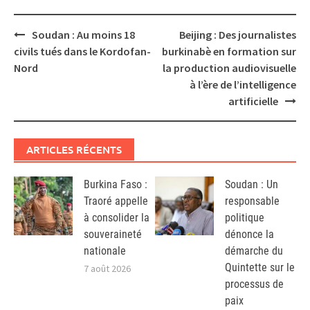
Post
Soudan : Au moins 18
Beijing : Des journalistes
navigation
civils tués dans le Kordofan-
burkinabè en formation sur
Nord
la production audiovisuelle
à l’ère de l’intelligence
artificielle
ARTICLES RÉCENTS
Burkina Faso :
Soudan : Un
Traoré appelle
responsable
à consolider la
politique
souveraineté
dénonce la
nationale
démarche du
Quintette sur le
7 août 2026
processus de
paix