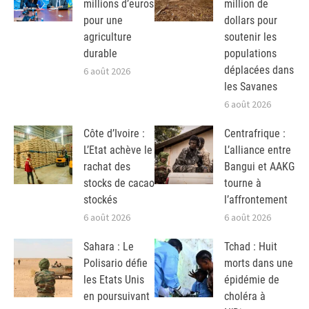
millions d’euros
million de
pour une
dollars pour
agriculture
soutenir les
durable
populations
déplacées dans
6 août 2026
les Savanes
6 août 2026
Côte d’Ivoire :
Centrafrique :
L’Etat achève le
L’alliance entre
rachat des
Bangui et AAKG
stocks de cacao
tourne à
stockés
l’affrontement
6 août 2026
6 août 2026
Sahara : Le
Tchad : Huit
Polisario défie
morts dans une
les Etats Unis
épidémie de
en poursuivant
choléra à