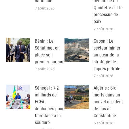
nationale
démarche du
Quintette sur le
7 août 2026
processus de
paix
7 août 2026
Bénin : Le
Gabon : Le
Sénat met en
secteur minier
place son
au cœur de la
premier bureau
stratégie de
l’après-pétrole
7 août 2026
7 août 2026
Sénégal : 7,2
Algérie : Six
milliards de
morts dans un
FCFA
nouvel accident
débloqués pour
de bus à
faire face à la
Constantine
soudure
6 août 2026