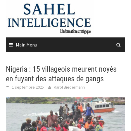
Skip
to
content
Main Menu
Nigeria : 15 villageois meurent noyés
en fuyant des attaques de gangs
1 septembre 2025
Karol Biedermann