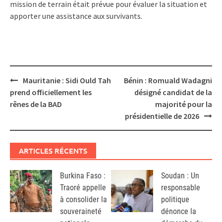
mission de terrain était prévue pour évaluer la situation et
apporter une assistance aux survivants.
Post
Mauritanie : Sidi Ould Tah
Bénin : Romuald Wadagni
navigation
prend officiellement les
désigné candidat de la
rênes de la BAD
majorité pour la
présidentielle de 2026
ARTICLES RÉCENTS
Burkina Faso :
Soudan : Un
Traoré appelle
responsable
à consolider la
politique
souveraineté
dénonce la