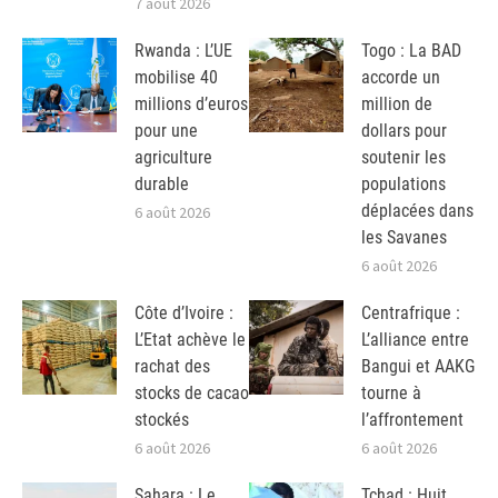
7 août 2026
Rwanda : L’UE
Togo : La BAD
mobilise 40
accorde un
millions d’euros
million de
pour une
dollars pour
agriculture
soutenir les
durable
populations
déplacées dans
6 août 2026
les Savanes
6 août 2026
Côte d’Ivoire :
Centrafrique :
L’Etat achève le
L’alliance entre
rachat des
Bangui et AAKG
stocks de cacao
tourne à
stockés
l’affrontement
6 août 2026
6 août 2026
Sahara : Le
Tchad : Huit