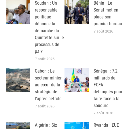
Soudan : Un
Bénin : Le
responsable
Sénat met en
politique
place son
dénonce la
premier bureau
démarche du
7 août 2026
Quintette sur le
processus de
paix
7 août 2026
Gabon : Le
Sénégal : 7,2
secteur minier
milliards de
au cœur de la
FCFA
stratégie de
débloqués pour
l’après-pétrole
faire face à la
soudure
7 août 2026
7 août 2026
Algérie : Six
Rwanda : L’UE