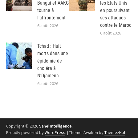
Bangui et AAKG
les Etats Unis
tourne à
en poursuivant
l’affrontement
ses attaques
contre le Maroc
6 août 2026
6 août 2026
Tchad : Huit
morts dans une
épidémie de
choléra à
N’Djamena
6 août 2026
Copyright © 2026
Sahel Intelligence
.
Proudly powered by
WordPress
.
|
Theme: Awaken by
ThemezHut
.