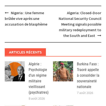
Post
Nigeria : Une femme
Algeria: Closed-Door
navigation
brûlée vive après une
National Security Council
accusation de blasphème
Meeting signals possible
military redeployment to
the South and East
ARTICLES RÉCENTS
Algérie :
Burkina Faso :
Psychologie
Traoré appelle
d’un régime
à consolider la
militaire
souveraineté
vieillissant
nationale
(psychiatres)
7 août 2026
8 août 2026