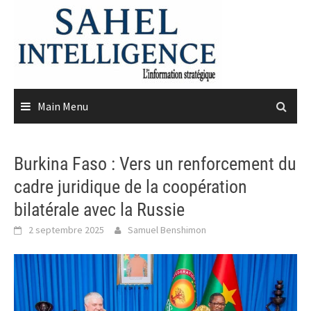
Skip
to
content
Main Menu
Burkina Faso : Vers un renforcement du
cadre juridique de la coopération
bilatérale avec la Russie
2 septembre 2025
Samuel Benshimon