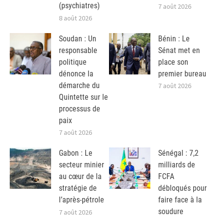
(psychiatres)
7 août 2026
8 août 2026
Soudan : Un
Bénin : Le
responsable
Sénat met en
politique
place son
dénonce la
premier bureau
démarche du
7 août 2026
Quintette sur le
processus de
paix
7 août 2026
Gabon : Le
Sénégal : 7,2
secteur minier
milliards de
au cœur de la
FCFA
stratégie de
débloqués pour
l’après-pétrole
faire face à la
soudure
7 août 2026