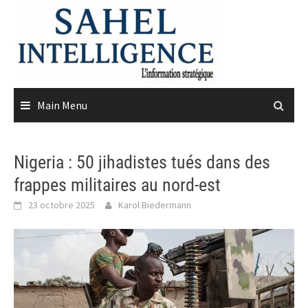
Skip
to
content
Main Menu
Nigeria : 50 jihadistes tués dans des
frappes militaires au nord-est
23 octobre 2025
Karol Biedermann