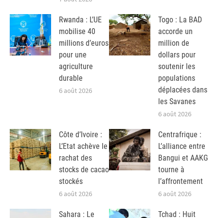
Rwanda : L’UE
Togo : La BAD
mobilise 40
accorde un
millions d’euros
million de
pour une
dollars pour
agriculture
soutenir les
durable
populations
déplacées dans
6 août 2026
les Savanes
6 août 2026
Côte d’Ivoire :
Centrafrique :
L’Etat achève le
L’alliance entre
rachat des
Bangui et AAKG
stocks de cacao
tourne à
stockés
l’affrontement
6 août 2026
6 août 2026
Sahara : Le
Tchad : Huit