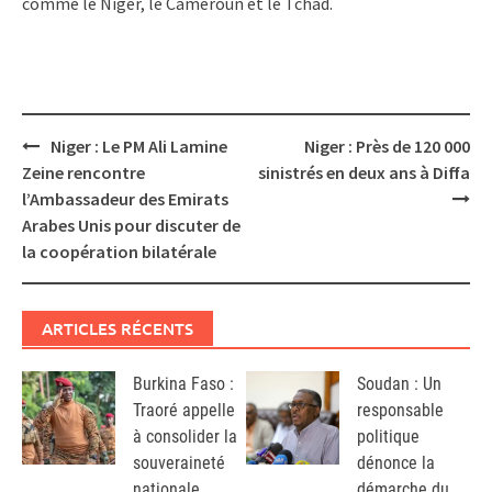
comme le Niger, le Cameroun et le Tchad.
Post
Niger : Le PM Ali Lamine
Niger : Près de 120 000
navigation
Zeine rencontre
sinistrés en deux ans à Diffa
l’Ambassadeur des Emirats
Arabes Unis pour discuter de
la coopération bilatérale
ARTICLES RÉCENTS
Burkina Faso :
Soudan : Un
Traoré appelle
responsable
à consolider la
politique
souveraineté
dénonce la
nationale
démarche du