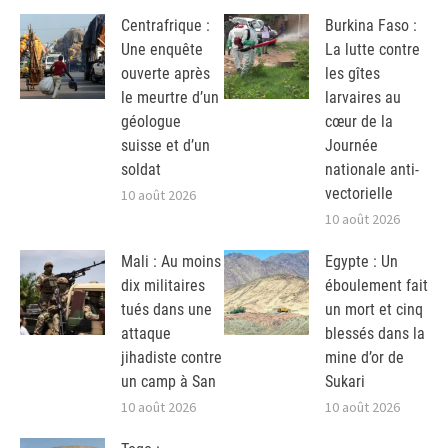
Centrafrique :
Burkina Faso :
Une enquête
La lutte contre
ouverte après
les gîtes
le meurtre d’un
larvaires au
géologue
cœur de la
suisse et d’un
Journée
soldat
nationale anti-
vectorielle
10 août 2026
10 août 2026
Mali : Au moins
Egypte : Un
dix militaires
éboulement fait
tués dans une
un mort et cinq
attaque
blessés dans la
jihadiste contre
mine d’or de
un camp à San
Sukari
10 août 2026
10 août 2026