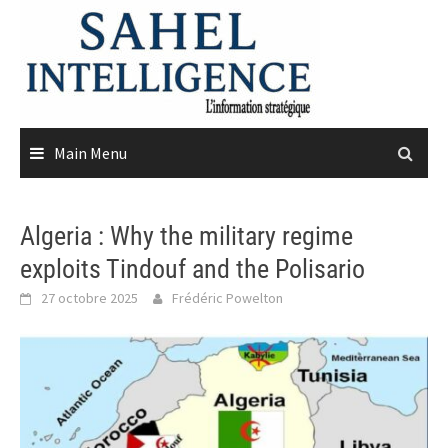
Skip
to
content
Main Menu
Algeria : Why the military regime
exploits Tindouf and the Polisario
27 octobre 2025
Frédéric Powelton