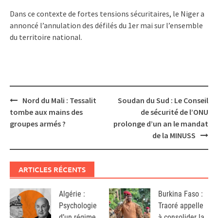
Dans ce contexte de fortes tensions sécuritaires, le Niger a
annoncé l’annulation des défilés du 1er mai sur l’ensemble
du territoire national.
Post
Nord du Mali : Tessalit
Soudan du Sud : Le Conseil
navigation
tombe aux mains des
de sécurité de l’ONU
groupes armés ?
prolonge d’un an le mandat
de la MINUSS
ARTICLES RÉCENTS
Algérie :
Burkina Faso :
Psychologie
Traoré appelle
d’un régime
à consolider la