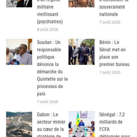
militaire
souveraineté
vieillissant
nationale
(psychiatres)
7 août 2026
8 août 2026
Soudan : Un
Bénin : Le
responsable
Sénat met en
politique
place son
dénonce la
premier bureau
démarche du
7 août 2026
Quintette sur le
processus de
paix
7 août 2026
Gabon : Le
Sénégal : 7,2
secteur minier
milliards de
au cœur de la
FCFA
stratégie de
débloqués pour