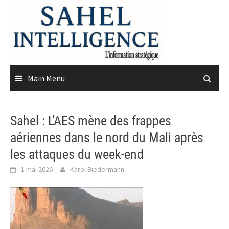
Skip
to
content
Main Menu
Sahel : L’AES mène des frappes
aériennes dans le nord du Mali après
les attaques du week-end
1 mai 2026
Karol Biedermann