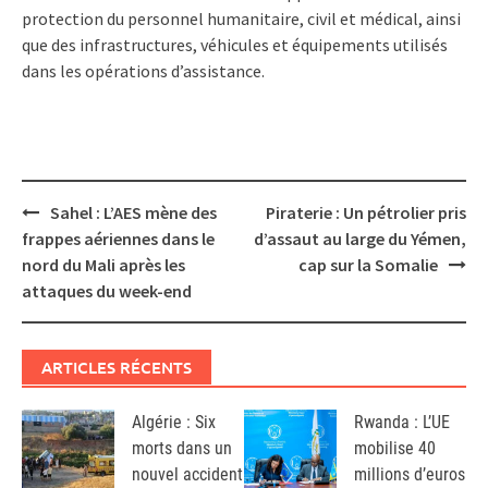
protection du personnel humanitaire, civil et médical, ainsi
que des infrastructures, véhicules et équipements utilisés
dans les opérations d’assistance.
Post
Sahel : L’AES mène des
Piraterie : Un pétrolier pris
navigation
frappes aériennes dans le
d’assaut au large du Yémen,
nord du Mali après les
cap sur la Somalie
attaques du week-end
ARTICLES RÉCENTS
Algérie : Six
Rwanda : L’UE
morts dans un
mobilise 40
nouvel accident
millions d’euros