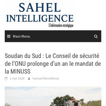
Skip
to
content
Main Menu
Soudan du Sud : Le Conseil de sécurité
de l’ONU prolonge d’un an le mandat de
la MINUSS
1 mai 2026
Samuel Benshimon