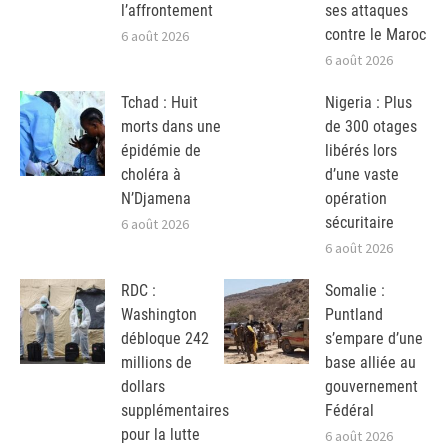
l’affrontement
ses attaques
contre le Maroc
6 août 2026
6 août 2026
Tchad : Huit
Nigeria : Plus
morts dans une
de 300 otages
épidémie de
libérés lors
choléra à
d’une vaste
N’Djamena
opération
sécuritaire
6 août 2026
6 août 2026
RDC :
Somalie :
Washington
Puntland
débloque 242
s’empare d’une
millions de
base alliée au
dollars
gouvernement
supplémentaires
Fédéral
pour la lutte
6 août 2026