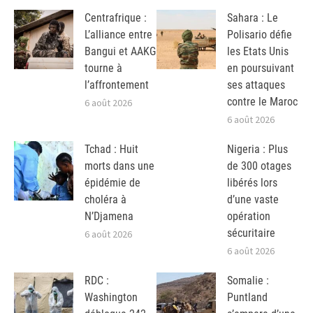
Centrafrique :
Sahara : Le
L’alliance entre
Polisario défie
Bangui et AAKG
les Etats Unis
tourne à
en poursuivant
l’affrontement
ses attaques
contre le Maroc
6 août 2026
6 août 2026
Tchad : Huit
Nigeria : Plus
morts dans une
de 300 otages
épidémie de
libérés lors
choléra à
d’une vaste
N’Djamena
opération
sécuritaire
6 août 2026
6 août 2026
RDC :
Somalie :
Washington
Puntland