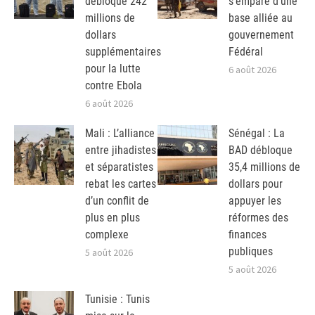
débloque 242
s’empare d’une
millions de
base alliée au
dollars
gouvernement
supplémentaires
Fédéral
pour la lutte
6 août 2026
contre Ebola
6 août 2026
Mali : L’alliance
Sénégal : La
entre jihadistes
BAD débloque
et séparatistes
35,4 millions de
rebat les cartes
dollars pour
d’un conflit de
appuyer les
plus en plus
réformes des
complexe
finances
publiques
5 août 2026
5 août 2026
Tunisie : Tunis