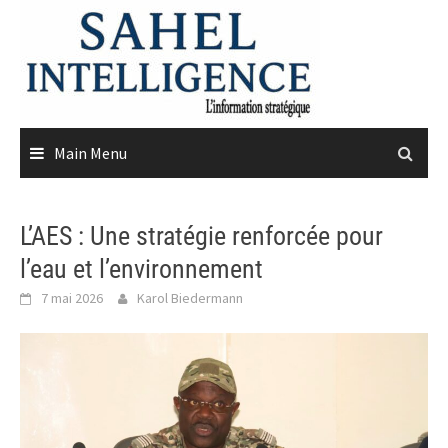
Skip
to
content
Main Menu
L’AES : Une stratégie renforcée pour
l’eau et l’environnement
7 mai 2026
Karol Biedermann