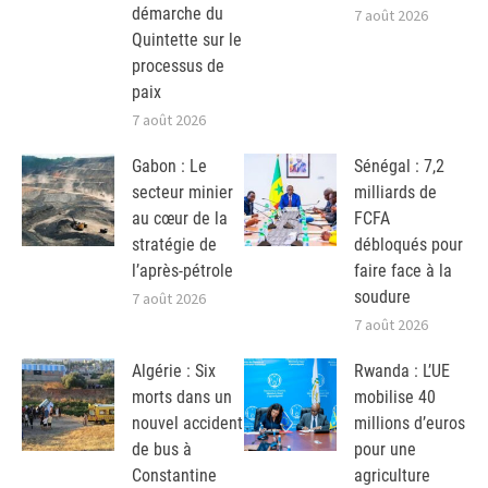
démarche du
7 août 2026
Quintette sur le
processus de
paix
7 août 2026
Gabon : Le
Sénégal : 7,2
secteur minier
milliards de
au cœur de la
FCFA
stratégie de
débloqués pour
l’après-pétrole
faire face à la
soudure
7 août 2026
7 août 2026
Algérie : Six
Rwanda : L’UE
morts dans un
mobilise 40
nouvel accident
millions d’euros
de bus à
pour une
Constantine
agriculture