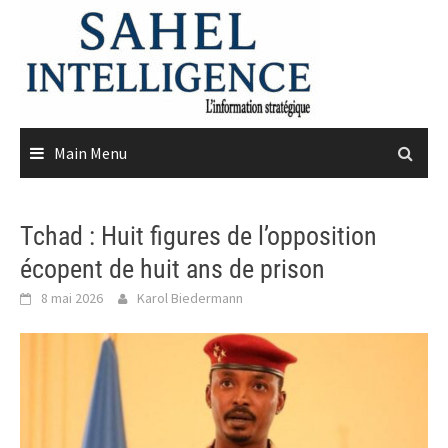
Skip
to
content
Main Menu
Tchad : Huit figures de l’opposition
écopent de huit ans de prison
8 mai 2026
Karol Biedermann