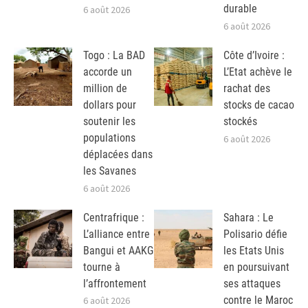
durable
6 août 2026
6 août 2026
Togo : La BAD
Côte d’Ivoire :
accorde un
L’Etat achève le
million de
rachat des
dollars pour
stocks de cacao
soutenir les
stockés
populations
6 août 2026
déplacées dans
les Savanes
6 août 2026
Centrafrique :
Sahara : Le
L’alliance entre
Polisario défie
Bangui et AAKG
les Etats Unis
tourne à
en poursuivant
l’affrontement
ses attaques
contre le Maroc
6 août 2026