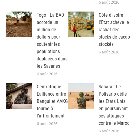
6 août 2026
Togo : La BAD
Côte d’Ivoire :
accorde un
L’Etat achève le
million de
rachat des
dollars pour
stocks de cacao
soutenir les
stockés
populations
6 août 2026
déplacées dans
les Savanes
6 août 2026
Centrafrique :
Sahara : Le
L’alliance entre
Polisario défie
Bangui et AAKG
les Etats Unis
tourne à
en poursuivant
l’affrontement
ses attaques
contre le Maroc
6 août 2026
6 août 2026