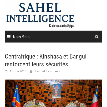
Skip
to
content
Main Menu
Centrafrique : Kinshasa et Bangui
renforcent leurs sécurités
11 mai 2026
Samuel Benshimon