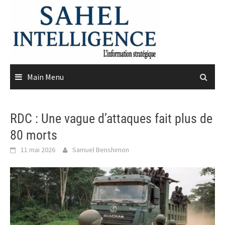
Skip
to
content
Main Menu
RDC : Une vague d’attaques fait plus de
80 morts
11 mai 2026
Samuel Benshimon