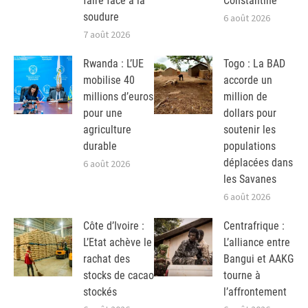
faire face à la
Constantine
soudure
6 août 2026
7 août 2026
Rwanda : L’UE
Togo : La BAD
mobilise 40
accorde un
millions d’euros
million de
pour une
dollars pour
agriculture
soutenir les
durable
populations
déplacées dans
6 août 2026
les Savanes
6 août 2026
Côte d’Ivoire :
Centrafrique :
L’Etat achève le
L’alliance entre
rachat des
Bangui et AAKG
stocks de cacao
tourne à
stockés
l’affrontement