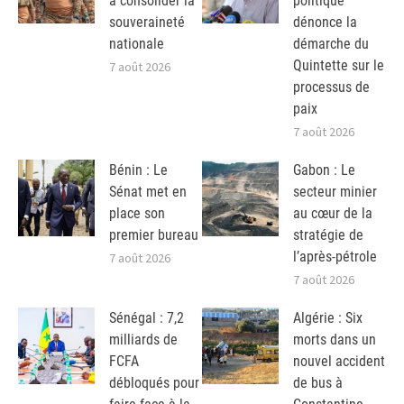
à consolider la
politique
souveraineté
dénonce la
nationale
démarche du
Quintette sur le
7 août 2026
processus de
paix
7 août 2026
Bénin : Le
Gabon : Le
Sénat met en
secteur minier
place son
au cœur de la
premier bureau
stratégie de
l’après-pétrole
7 août 2026
7 août 2026
Sénégal : 7,2
Algérie : Six
milliards de
morts dans un
FCFA
nouvel accident
débloqués pour
de bus à