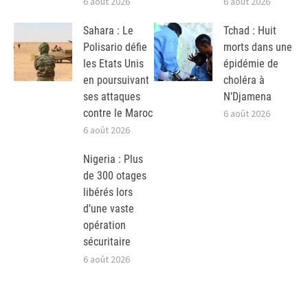
6 août 2026
6 août 2026
Sahara : Le
Tchad : Huit
Polisario défie
morts dans une
les Etats Unis
épidémie de
en poursuivant
choléra à
ses attaques
N’Djamena
contre le Maroc
6 août 2026
6 août 2026
Nigeria : Plus
de 300 otages
libérés lors
d’une vaste
opération
sécuritaire
6 août 2026