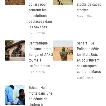
dollars pour
stocks de cacao
soutenir les
stockés
populations
6 août 2026
déplacées dans
les Savanes
6 août 2026
Centrafrique :
Sahara : Le
L’alliance entre
Polisario défie
Bangui et AAKG
les Etats Unis
tourne à
en poursuivant
l’affrontement
ses attaques
contre le Maroc
6 août 2026
6 août 2026
Tchad : Huit
morts dans une
épidémie de
choléra à