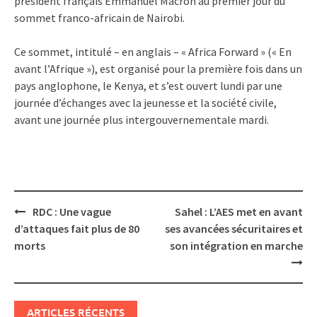
président français Emmanuel Macron au premier jour du
sommet franco-africain de Nairobi.
Ce sommet, intitulé – en anglais – « Africa Forward » (« En
avant l’Afrique »), est organisé pour la première fois dans un
pays anglophone, le Kenya, et s’est ouvert lundi par une
journée d’échanges avec la jeunesse et la société civile,
avant une journée plus intergouvernementale mardi.
Post
RDC : Une vague
Sahel : L’AES met en avant
navigation
d’attaques fait plus de 80
ses avancées sécuritaires et
morts
son intégration en marche
ARTICLES RÉCENTS