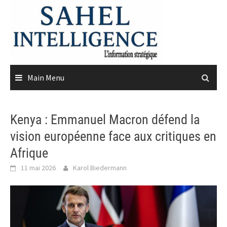
Skip
to
content
Main Menu
Kenya : Emmanuel Macron défend la
vision européenne face aux critiques en
Afrique
11 mai 2026
Karol Biedermann