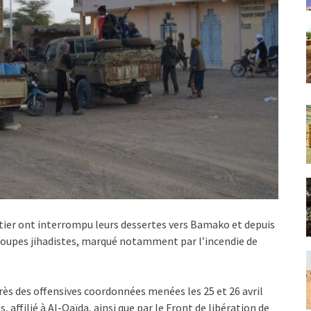
tier ont interrompu leurs dessertes vers Bamako et depuis
groupes jihadistes, marqué notamment par l’incendie de
près des offensives coordonnées menées les 25 et 26 avril
 affilié à Al-Qaïda, ainsi que par le Front de libération de