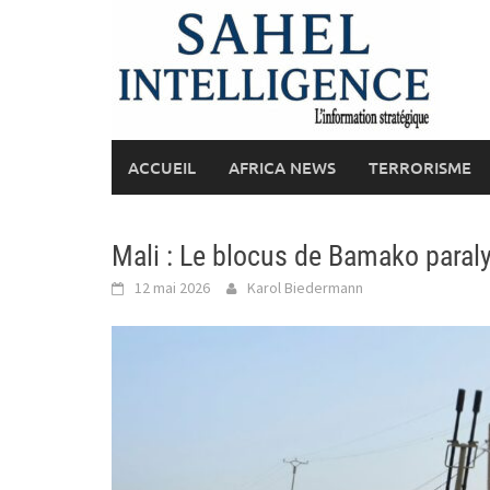
Skip
to
content
ACCUEIL
AFRICA NEWS
TERRORISME
Mali : Le blocus de Bamako paral
12 mai 2026
Karol Biedermann