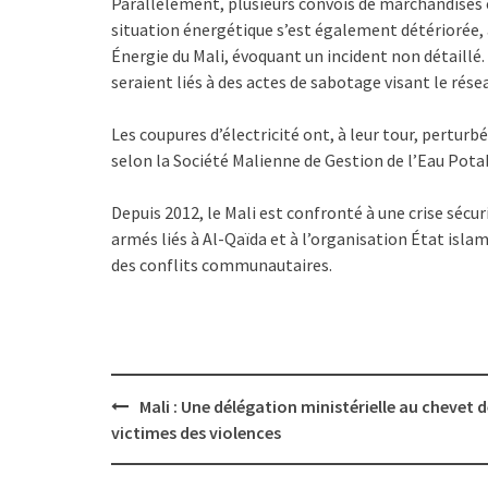
Parallèlement, plusieurs convois de marchandises e
situation énergétique s’est également détériorée,
Énergie du Mali, évoquant un incident non détaillé
seraient liés à des actes de sabotage visant le rése
Les coupures d’électricité ont, à leur tour, perturb
selon la Société Malienne de Gestion de l’Eau Pota
Depuis 2012, le Mali est confronté à une crise sécu
armés liés à Al-Qaïda et à l’organisation État isl
des conflits communautaires.
Post
Mali : Une délégation ministérielle au chevet 
navigation
victimes des violences