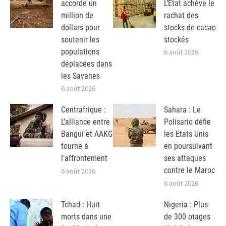
accorde un
L’Etat achève le
million de
rachat des
dollars pour
stocks de cacao
soutenir les
stockés
populations
6 août 2026
déplacées dans
les Savanes
6 août 2026
Centrafrique :
Sahara : Le
L’alliance entre
Polisario défie
Bangui et AAKG
les Etats Unis
tourne à
en poursuivant
l’affrontement
ses attaques
contre le Maroc
6 août 2026
6 août 2026
Tchad : Huit
Nigeria : Plus
morts dans une
de 300 otages