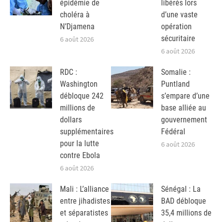
épidémie de
libérés lors
choléra à
d’une vaste
N’Djamena
opération
sécuritaire
6 août 2026
6 août 2026
RDC :
Somalie :
Washington
Puntland
débloque 242
s’empare d’une
millions de
base alliée au
dollars
gouvernement
supplémentaires
Fédéral
pour la lutte
6 août 2026
contre Ebola
6 août 2026
Mali : L’alliance
Sénégal : La
entre jihadistes
BAD débloque
et séparatistes
35,4 millions de