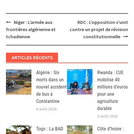
Post
Niger : L’armée aux
RDC : L’opposition s’unit
navigation
frontières algérienne et
contre un projet de révision
tchadienne
constitutionnelle
ARTICLES RÉCENTS
Algérie : Six
Rwanda : L’UE
morts dans un
mobilise 40
nouvel accident
millions d’euros
de bus à
pour une
Constantine
agriculture
durable
6 août 2026
6 août 2026
Togo : La BAD
Côte d’Ivoire :