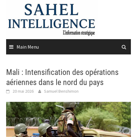
Skip
to
content
Main Menu
Mali : Intensification des opérations
aériennes dans le nord du pays
20 mai 2026
Samuel Benshimon