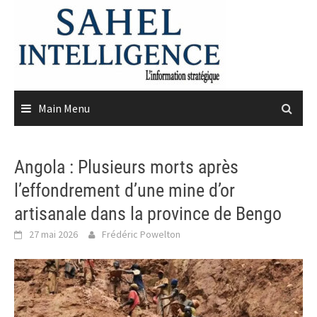
Skip
to
content
Main Menu
Angola : Plusieurs morts après
l’effondrement d’une mine d’or
artisanale dans la province de Bengo
27 mai 2026
Frédéric Powelton