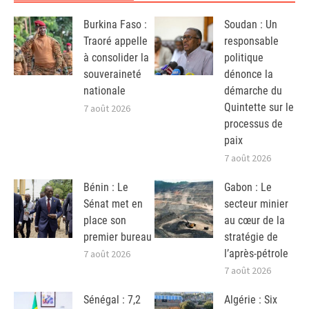
Burkina Faso :
Soudan : Un
Traoré appelle
responsable
à consolider la
politique
souveraineté
dénonce la
nationale
démarche du
Quintette sur le
7 août 2026
processus de
paix
7 août 2026
Bénin : Le
Gabon : Le
Sénat met en
secteur minier
place son
au cœur de la
premier bureau
stratégie de
l’après-pétrole
7 août 2026
7 août 2026
Sénégal : 7,2
Algérie : Six