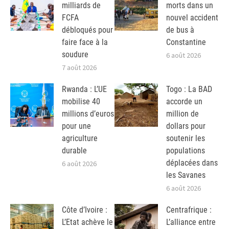
milliards de
morts dans un
FCFA
nouvel accident
débloqués pour
de bus à
faire face à la
Constantine
soudure
6 août 2026
7 août 2026
Rwanda : L’UE
Togo : La BAD
mobilise 40
accorde un
millions d’euros
million de
pour une
dollars pour
agriculture
soutenir les
durable
populations
déplacées dans
6 août 2026
les Savanes
6 août 2026
Côte d’Ivoire :
Centrafrique :
L’Etat achève le
L’alliance entre