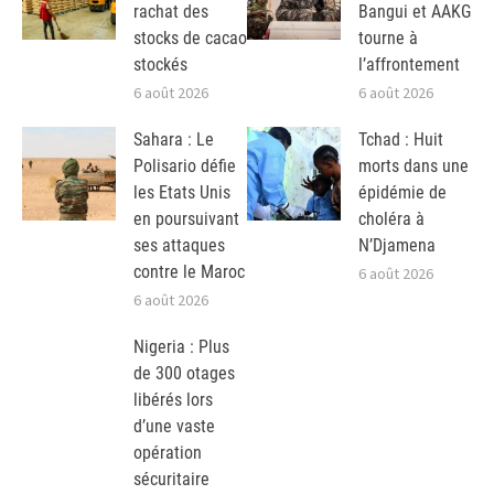
rachat des
Bangui et AAKG
stocks de cacao
tourne à
stockés
l’affrontement
6 août 2026
6 août 2026
Sahara : Le
Tchad : Huit
Polisario défie
morts dans une
les Etats Unis
épidémie de
en poursuivant
choléra à
ses attaques
N’Djamena
contre le Maroc
6 août 2026
6 août 2026
Nigeria : Plus
de 300 otages
libérés lors
d’une vaste
opération
sécuritaire