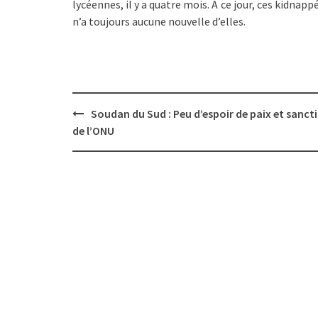
lycéennes, il y a quatre mois. A ce jour, ces kidnapp
n’a toujours aucune nouvelle d’elles.
Post
Soudan du Sud : Peu d’espoir de paix et sanct
navigation
de l’ONU