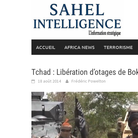
Skip
to
content
ACCUEIL
AFRICA NEWS
TERRORISME
Tchad : Libération d’otages de B
18 août 2014
Frédéric Powelton