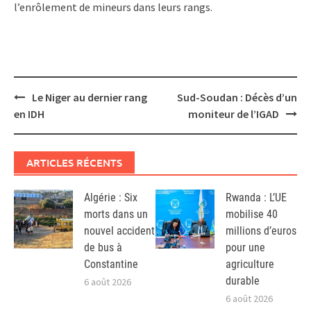
l’enrôlement de mineurs dans leurs rangs.
Post
Le Niger au dernier rang
Sud-Soudan : Décès d’un
navigation
en IDH
moniteur de l’IGAD
ARTICLES RÉCENTS
Algérie : Six
Rwanda : L’UE
morts dans un
mobilise 40
nouvel accident
millions d’euros
de bus à
pour une
Constantine
agriculture
durable
6 août 2026
6 août 2026