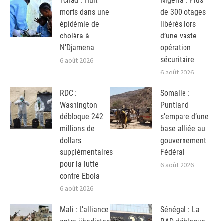
Tchad : Huit
Nigeria : Plus
morts dans une
de 300 otages
épidémie de
libérés lors
choléra à
d’une vaste
N’Djamena
opération
sécuritaire
6 août 2026
6 août 2026
RDC :
Somalie :
Washington
Puntland
débloque 242
s’empare d’une
millions de
base alliée au
dollars
gouvernement
supplémentaires
Fédéral
pour la lutte
6 août 2026
contre Ebola
6 août 2026
Mali : L’alliance
Sénégal : La