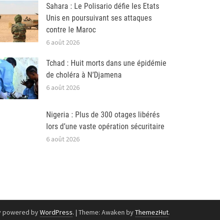
Sahara : Le Polisario défie les Etats
Unis en poursuivant ses attaques
contre le Maroc
6 août 2026
Tchad : Huit morts dans une épidémie
de choléra à N’Djamena
6 août 2026
Nigeria : Plus de 300 otages libérés
lors d’une vaste opération sécuritaire
6 août 2026
y powered by
WordPress
.
|
Theme: Awaken by
ThemezHut
.