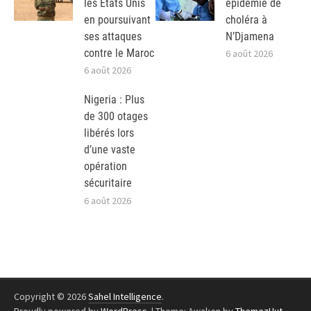
les Etats Unis
épidémie de
en poursuivant
choléra à
ses attaques
N’Djamena
contre le Maroc
6 août 2026
6 août 2026
Nigeria : Plus
de 300 otages
libérés lors
d’une vaste
opération
sécuritaire
6 août 2026
Copyright © 2026
Sahel Intelligence
.