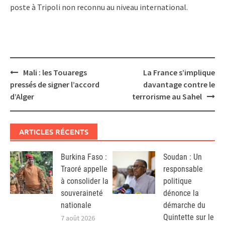
poste à Tripoli non reconnu au niveau international.
Post
Mali : les Touaregs
La France s’implique
navigation
pressés de signer l’accord
davantage contre le
d’Alger
terrorisme au Sahel
ARTICLES RÉCENTS
Burkina Faso :
Soudan : Un
Traoré appelle
responsable
à consolider la
politique
souveraineté
dénonce la
nationale
démarche du
Quintette sur le
7 août 2026