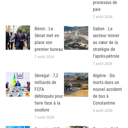
processus de
paix
7 août 2026
Bénin : Le
Gabon : Le
Sénat met en
secteur minier
place son
au cœur de la
premier bureau
stratégie de
l’après-pétrole
7 août 2026
7 août 2026
Sénégal : 7,2
Algérie : Six
milliards de
morts dans un
FCFA
nouvel accident
débloqués pour
de bus à
faire face à la
Constantine
soudure
6 août 2026
7 août 2026