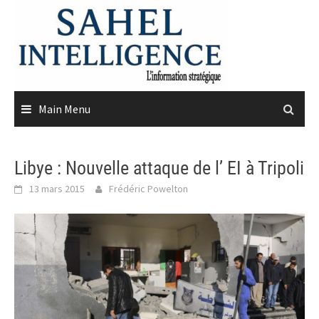
Skip
to
content
Main Menu
Libye : Nouvelle attaque de l’ EI à Tripoli
13 mars 2015
Frédéric Powelton