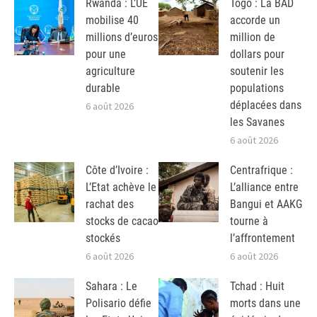
Rwanda : L’UE
Togo : La BAD
mobilise 40
accorde un
millions d’euros
million de
pour une
dollars pour
agriculture
soutenir les
durable
populations
déplacées dans
6 août 2026
les Savanes
6 août 2026
Côte d’Ivoire :
Centrafrique :
L’Etat achève le
L’alliance entre
rachat des
Bangui et AAKG
stocks de cacao
tourne à
stockés
l’affrontement
6 août 2026
6 août 2026
Sahara : Le
Tchad : Huit
Polisario défie
morts dans une