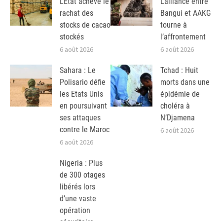
L’Etat achève le
L’alliance entre
rachat des
Bangui et AAKG
stocks de cacao
tourne à
stockés
l’affrontement
6 août 2026
6 août 2026
Sahara : Le
Tchad : Huit
Polisario défie
morts dans une
les Etats Unis
épidémie de
en poursuivant
choléra à
ses attaques
N’Djamena
contre le Maroc
6 août 2026
6 août 2026
Nigeria : Plus
de 300 otages
libérés lors
d’une vaste
opération