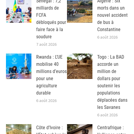
Sénégal : 7,2
Algérie : Six
milliards de
morts dans un
FCFA
nouvel accident
débloqués pour
de bus à
faire face à la
Constantine
soudure
6 août 2026
7 août 2026
Rwanda : L’UE
Togo : La BAD
mobilise 40
accorde un
millions d’euros
million de
pour une
dollars pour
agriculture
soutenir les
durable
populations
déplacées dans
6 août 2026
les Savanes
6 août 2026
Côte d’Ivoire :
Centrafrique :