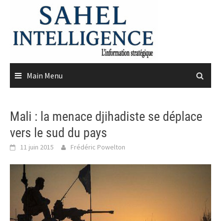
Skip
to
content
Main Menu
Mali : la menace djihadiste se déplace
vers le sud du pays
11 juin 2015
Frédéric Powelton