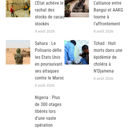
L’Etat achève le
L’alliance entre
rachat des
Bangui et AAKG
stocks de cacao
tourne à
stockés
l’affrontement
6 août 2026
6 août 2026
Sahara : Le
Tchad : Huit
Polisario défie
morts dans une
les Etats Unis
épidémie de
en poursuivant
choléra à
ses attaques
N’Djamena
contre le Maroc
6 août 2026
6 août 2026
Nigeria : Plus
de 300 otages
libérés lors
d’une vaste
opération