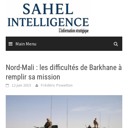
Skip
to
content
Main Menu
Nord-Mali : les difficultés de Barkhane à
remplir sa mission
12 juin 2015
Frédéric Powelton