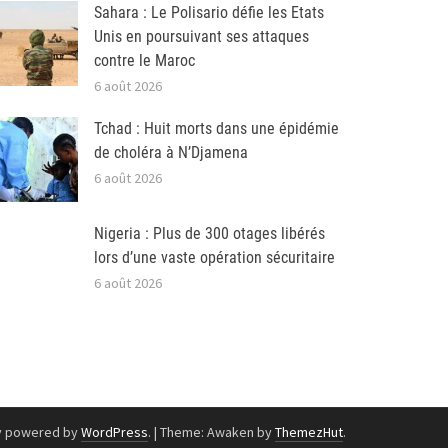
Sahara : Le Polisario défie les Etats
Unis en poursuivant ses attaques
contre le Maroc
6 août 2026
Tchad : Huit morts dans une épidémie
de choléra à N’Djamena
6 août 2026
Nigeria : Plus de 300 otages libérés
lors d’une vaste opération sécuritaire
6 août 2026
y powered by
WordPress
.
|
Theme: Awaken by
ThemezHut
.