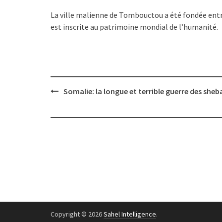
La ville malienne de Tombouctou a été fondée entr
est inscrite au patrimoine mondial de l’humanité.
Post
Somalie: la longue et terrible guerre des sheb
navigation
Copyright © 2026
Sahel Intelligence
.