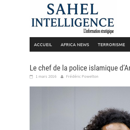
Skip
to
content
ACCUEIL
AFRICA NEWS
TERRORISME
Le chef de la police islamique d’
1 mars 2016
Frédéric Powelton