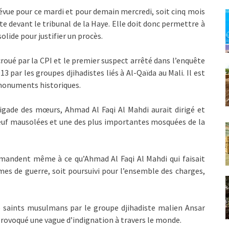
évue pour ce mardi et pour demain mercredi, soit cinq mois
te devant le tribunal de la Haye. Elle doit donc permettre à
olide pour justifier un procès.
croué par la CPI et le premier suspect arrêté dans l’enquête
3 par les groupes djihadistes liés à Al-Qaïda au Mali. Il est
t monuments historiques.
igade des mœurs, Ahmad Al Faqi Al Mahdi aurait dirigé et
euf mausolées et une des plus importantes mosquées de la
emandent même à ce qu’Ahmad Al Faqi Al Mahdi qui faisait
mes de guerre, soit poursuivi pour l’ensemble des charges,
 saints musulmans par le groupe djihadiste malien Ansar
t provoqué une vague d’indignation à travers le monde.