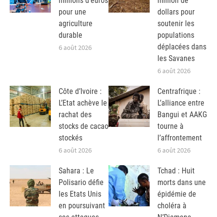
millions d’euros
million de
pour une
dollars pour
agriculture
soutenir les
durable
populations
déplacées dans
6 août 2026
les Savanes
6 août 2026
Côte d’Ivoire :
Centrafrique :
L’Etat achève le
L’alliance entre
rachat des
Bangui et AAKG
stocks de cacao
tourne à
stockés
l’affrontement
6 août 2026
6 août 2026
Sahara : Le
Tchad : Huit
Polisario défie
morts dans une
les Etats Unis
épidémie de
en poursuivant
choléra à