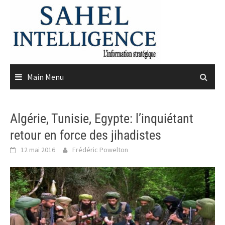
Skip
to
content
Main Menu
Algérie, Tunisie, Egypte: l’inquiétant
retour en force des jihadistes
12 mai 2016
Frédéric Powelton