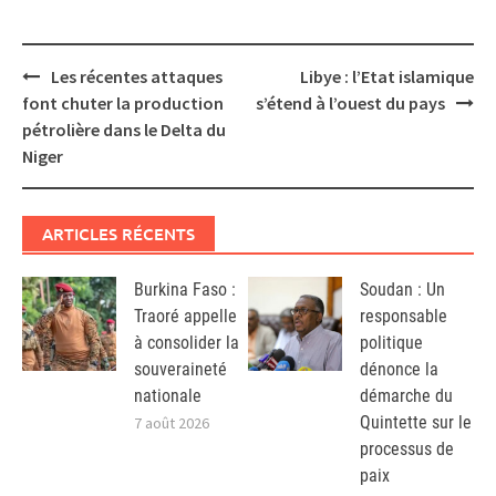
Post
Les récentes attaques
Libye : l’Etat islamique
navigation
font chuter la production
s’étend à l’ouest du pays
pétrolière dans le Delta du
Niger
ARTICLES RÉCENTS
Burkina Faso :
Soudan : Un
Traoré appelle
responsable
à consolider la
politique
souveraineté
dénonce la
nationale
démarche du
Quintette sur le
7 août 2026
processus de
paix