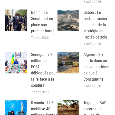
7 août 2026
Bénin : Le
Gabon : Le
Sénat met en
secteur minier
place son
au cœur de la
premier bureau
stratégie de
l’après-pétrole
7 août 2026
7 août 2026
Sénégal : 7,2
Algérie : Six
milliards de
morts dans un
FCFA
nouvel accident
débloqués pour
de bus à
faire face à la
Constantine
soudure
6 août 2026
7 août 2026
Rwanda : L’UE
Togo : La BAD
mobilise 40
accorde un